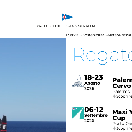
I Servizi
Sostenibilità
Meteo
Press
A
Regat
18-23
Paler
Agosto
Cervo 
2026
Monte
Palermo
Scopri l
06-12
Maxi 
Settembre
Cup
2026
Porto Ce
Scopri l