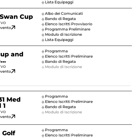
Lista Equipaggi
Albo dei Comunicati
 Swan Cup
Bando di Regata
rvo
Elenco Iscritti Provvisorio
’evento
Programma Preliminare
Modulo di Iscrizione
Lista Equipaggi
Programma
Cup and
Elenco Iscritti Preliminare
n
Bando di Regata
ionship
rvo
Modulo di Iscrizione
’evento
Programma
31 Med
Elenco Iscritti Preliminare
 1
Bando di Regata
rvo
Modulo di Iscrizione
’evento
Programma
 Golf
Elenco Iscritti Preliminare