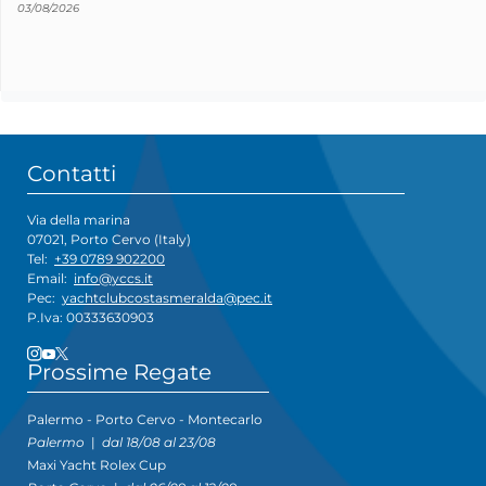
03/08/2026
Contatti
Via della marina
07021, Porto Cervo (Italy)
Tel:
+39 0789 902200
Email:
info@yccs.it
Pec:
yachtclubcostasmeralda@pec.it
P.Iva: 00333630903
Prossime Regate
Palermo - Porto Cervo - Montecarlo
Palermo
|
dal 18/08 al 23/08
Maxi Yacht Rolex Cup