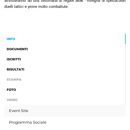
assisteranno ad una settimana di regate allâ€™insegna di spettacolari
duelli tattici e prove molto combattute.
INFO
DOCUMENTI
ISCRITTI
RISULTATI
STAMPA
FOTO
VIDEO
Event Site
Programma Sociale