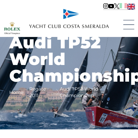
Audi TP52
World
Championshi
Regate
Audi TP52 World
Home
2011
Championship