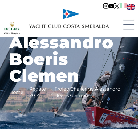
Trofeo
Challenge
Alessandro
Boeris
Clemen
Regate
Trofeo Challenge Alessandro
Home
2014
Boeris Clemen