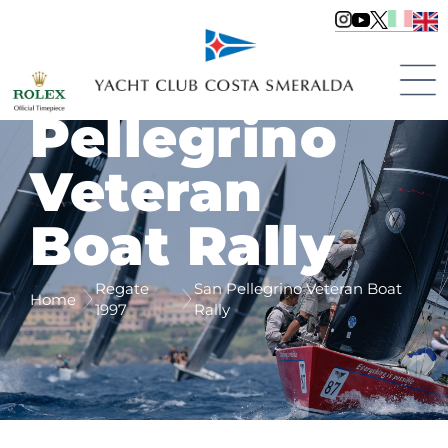
San
Pellegrino
Veteran
Boat Rally
Regate
San Pellegrino Veteran Boat
Home
1997
Rally