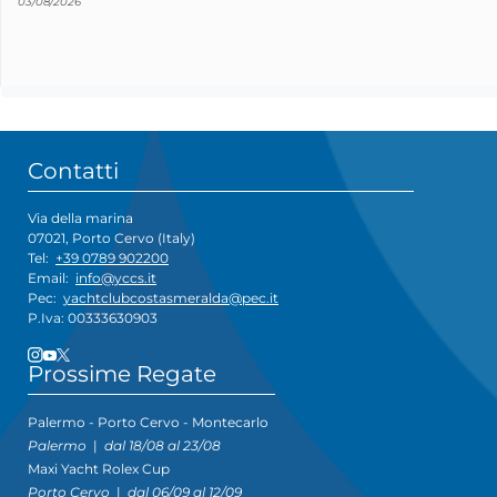
03/08/2026
Contatti
Via della marina
07021, Porto Cervo (Italy)
Tel:
+39 0789 902200
Email:
info@yccs.it
Pec:
yachtclubcostasmeralda@pec.it
P.Iva: 00333630903
Prossime Regate
Palermo - Porto Cervo - Montecarlo
Palermo
|
dal 18/08 al 23/08
Maxi Yacht Rolex Cup
Porto Cervo
|
dal 06/09 al 12/09