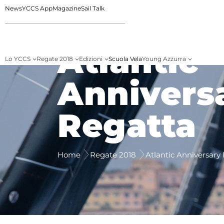
News
YCCS App
Magazine
Sail Talk
Atlantic
Lo YCCS
Regate 2018
Edizioni
Scuola Vela
Young Azzurra
Annivers
Regatta
Home
Regate 2018
Atlantic Anniversary