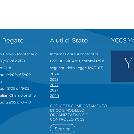
 Regate
Aiuti di Stato
YCCS Y
o Cervo - Montecarlo
Informazioni sui contributi
 18/08 al 23/08
ricevuti (Rif. Art.1, commi 125 e
ex Cup
seguenti della Legge 124/2017)
2024
dal 06/09 al 12/09
2023
p
2022
dal 13/09 al 19/09
2021
talian Championship
2020
dal 29/09 al 04/10
CODICE DI COMPORTAMENTO
ETICO E MODELLO
ORGANIZZATIVO E DI
CONTROLLO YCCS
Scarica