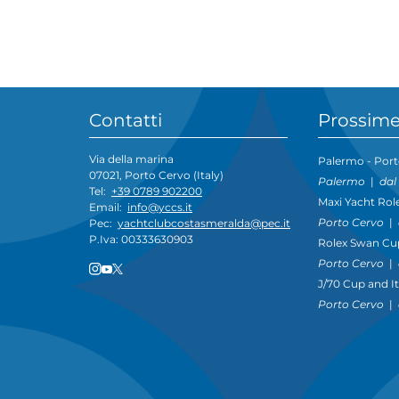
Contatti
Prossime
Via della marina
Palermo - Port
07021, Porto Cervo (Italy)
Palermo
|
dal
Tel:
+39 0789 902200
Maxi Yacht Rol
Email:
info@yccs.it
Porto Cervo
|
Pec:
yachtclubcostasmeralda@pec.it
P.Iva: 00333630903
Rolex Swan Cu
Porto Cervo
|
J/70 Cup and I
Porto Cervo
|