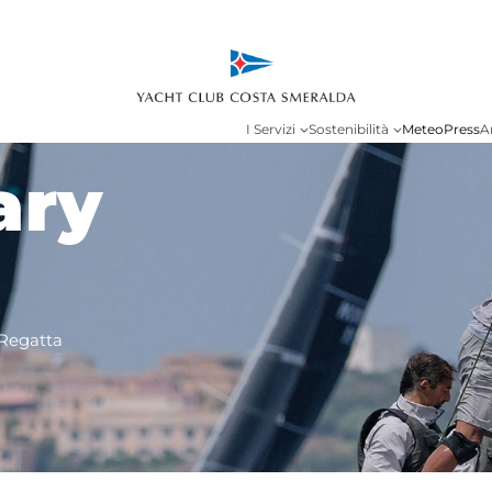
I Servizi
Sostenibilità
Meteo
Press
A
ary
 Regatta