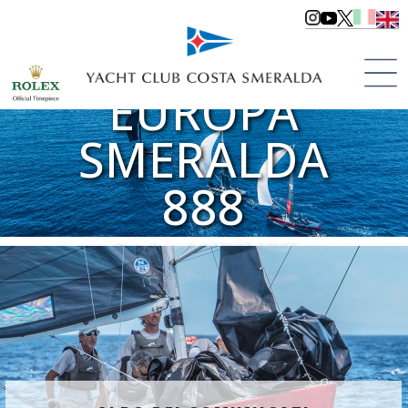
COPPA
EUROPA
SMERALDA
888
Porto Cervo | dal 23/07 al 25/07
>
Le Regate
>
Regate 2021