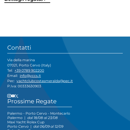
Contatti
Via della marina
07021, Porto Cervo (Italy)
Tel:
+39 0789 902200
Email:
info@yccs.it
Pec:
yachtclubcostasmeralda@pec.it
P.Iva: 00333630903
Prossime Regate
Palermo - Porto Cervo - Montecarlo
Palermo
|
dal 18/08 al 23/08
Maxi Yacht Rolex Cup
Porto Cervo
|
dal 06/09 al 12/09