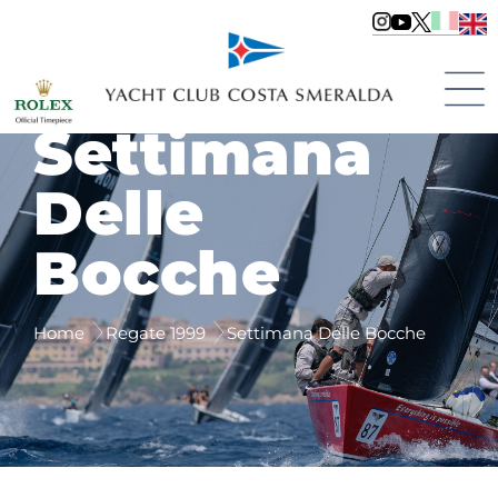
Settimana
Delle
Bocche
Home
Regate 1999
Settimana Delle Bocche