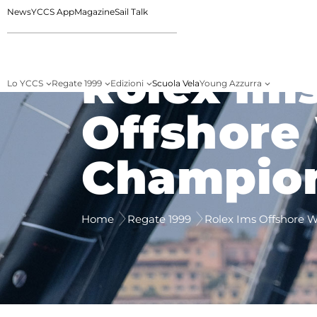
News
YCCS App
Magazine
Sail Talk
Rolex Im
Lo YCCS
Regate 1999
Edizioni
Scuola Vela
Young Azzurra
Offshore
Champio
Home
Regate 1999
Rolex Ims Offshore 