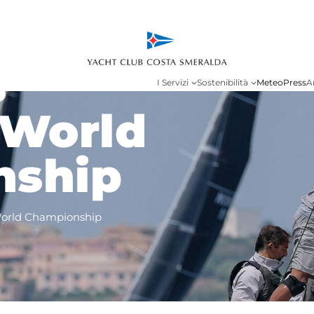
s
I Servizi
Sostenibilità
Meteo
Press
A
 World
nship
World Championship