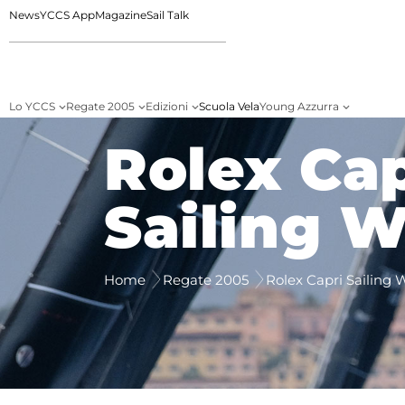
News
YCCS App
Magazine
Sail Talk
Lo YCCS
Regate 2005
Edizioni
Scuola Vela
Young Azzurra
Rolex Cap
Sailing 
Home
Regate 2005
Rolex Capri Sailing