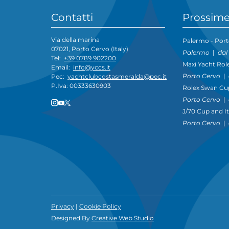
Contatti
Prossime
Via della marina
Palermo - Port
07021, Porto Cervo (Italy)
Palermo
|
dal
Tel:
+39 0789 902200
Maxi Yacht Rol
Email:
info@yccs.it
Porto Cervo
|
Pec:
yachtclubcostasmeralda@pec.it
P.Iva: 00333630903
Rolex Swan Cu
Porto Cervo
|
J/70 Cup and I
Porto Cervo
|
Privacy
|
Cookie Policy
Designed By
Creative Web Studio