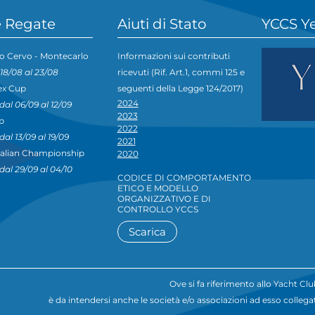
 Regate
Aiuti di Stato
YCCS Y
o Cervo - Montecarlo
Informazioni sui contributi
 18/08 al 23/08
ricevuti (Rif. Art.1, commi 125 e
ex Cup
seguenti della Legge 124/2017)
2024
dal 06/09 al 12/09
2023
p
2022
dal 13/09 al 19/09
2021
talian Championship
2020
dal 29/09 al 04/10
CODICE DI COMPORTAMENTO
ETICO E MODELLO
ORGANIZZATIVO E DI
CONTROLLO YCCS
Scarica
Ove si fa riferimento allo Yacht C
è da intendersi anche le società e/o associazioni ad esso collega