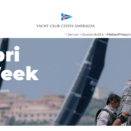
I Servizi
Sostenibilità
Meteo
Press
A
ri
Week
 Week