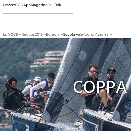
News
YCCS App
Magazine
Sail Talk
Lo YCCS
Regate 2019
Edizioni
Scuola Vela
Young Azzurra
COPPA