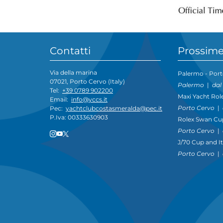
Contatti
Prossime
Via della marina
Palermo - Port
07021, Porto Cervo (Italy)
Palermo
|
dal
Tel:
+39 0789 902200
Maxi Yacht Rol
Email:
info@yccs.it
Porto Cervo
|
Pec:
yachtclubcostasmeralda@pec.it
P.Iva: 00333630903
Rolex Swan Cu
Porto Cervo
|
J/70 Cup and I
Porto Cervo
|