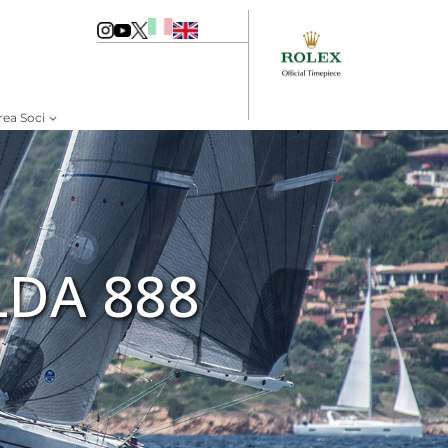
rea Soci
DA 888