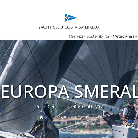
I Servizi
Sostenibilità
Meteo
Press
A
 EUROPA SMERAL
Porto Cervo | dal 05/07 al 07/07
>
Le Regate
>
Regate 2019