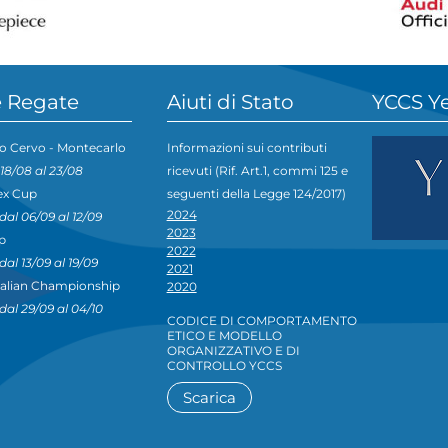
 Regate
Aiuti di Stato
YCCS Y
o Cervo - Montecarlo
Informazioni sui contributi
 18/08 al 23/08
ricevuti (Rif. Art.1, commi 125 e
ex Cup
seguenti della Legge 124/2017)
2024
dal 06/09 al 12/09
2023
p
2022
dal 13/09 al 19/09
2021
talian Championship
2020
dal 29/09 al 04/10
CODICE DI COMPORTAMENTO
ETICO E MODELLO
ORGANIZZATIVO E DI
CONTROLLO YCCS
Scarica