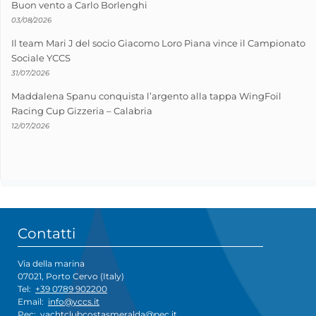
Buon vento a Carlo Borlenghi
03/08/2026
Il team Mari J del socio Giacomo Loro Piana vince il Campionato
Sociale YCCS
31/07/2026
Maddalena Spanu conquista l’argento alla tappa WingFoil
Racing Cup Gizzeria – Calabria
12/07/2026
Contatti
Via della marina
07021, Porto Cervo (Italy)
Tel:
+39 0789 902200
Email:
info@yccs.it
Pec:
yachtclubcostasmeralda@pec.it