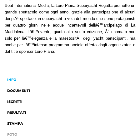
Boat International Media, la Loro Piana Superyacht Regatta promette un
grande spettacolo come ogni anno, grazie alla partecipazione di alcuni
dei piÃ¹ spettacolari superyacht a vela del mondo che sono protagonisti
per quattro giorni nelle acque incantevoli dellâ€™arcipelago di La
Maddalena. Lâ€™evento, giunto alla sesta edizione, Ã¨ rinomato non
solo per lâ€™eleganza e la maestositÃ degli yacht partecipanti, ma
anche per lâ€™intenso programma sociale offerto dagli organizzatori e
dal title sponsor Loro Piana.
INFO
DOCUMENTI
ISCRITTI
RISULTATI
STAMPA
FOTO