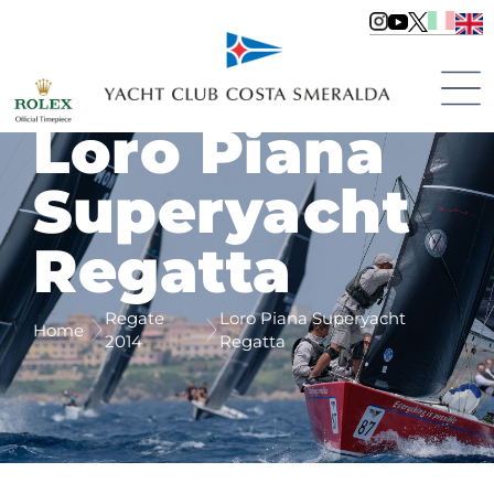
Loro Piana
Superyacht
Regatta
Regate
Loro Piana Superyacht
Home
2014
Regatta