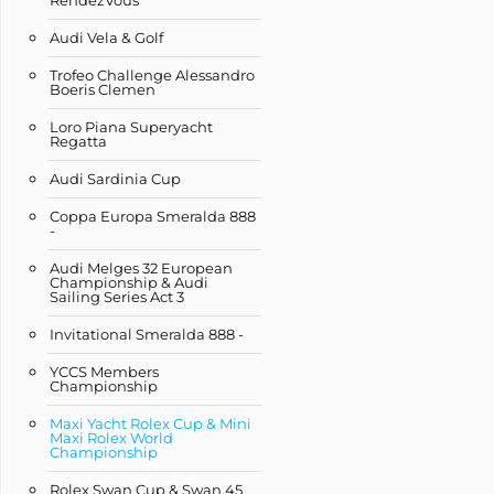
RendezVous
Audi Vela & Golf
Trofeo Challenge Alessandro
Boeris Clemen
Loro Piana Superyacht
Regatta
Audi Sardinia Cup
Coppa Europa Smeralda 888
-
Audi Melges 32 European
Championship & Audi
Sailing Series Act 3
Invitational Smeralda 888 -
YCCS Members
Championship
Maxi Yacht Rolex Cup & Mini
Maxi Rolex World
Championship
Rolex Swan Cup & Swan 45