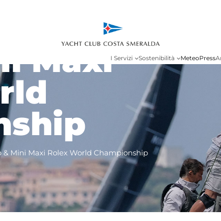
ht Rolex
ni Maxi
I Servizi
Sostenibilità
Meteo
Press
A
rld
nship
p & Mini Maxi Rolex World Championship