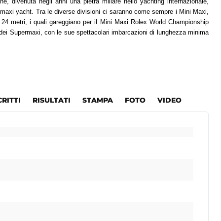
e, divenuta negli anni una pietra miliare nello yachting internazionale,
 maxi yacht. Tra le diverse divisioni ci saranno come sempre i Mini Maxi,
24 metri, i quali gareggiano per il Mini Maxi Rolex World Championship
dei Supermaxi, con le sue spettacolari imbarcazioni di lunghezza minima
CRITTI
RISULTATI
STAMPA
FOTO
VIDEO