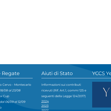
 Regate
Aiuti di Stato
YCCS Y
o Cervo - Montecarlo
Informazioni sui contributi
 18/08 al 23/08
ricevuti (Rif. Art.1, commi 125 e
ex Cup
seguenti della Legge 124/2017)
2024
dal 06/09 al 12/09
2023
p
2022