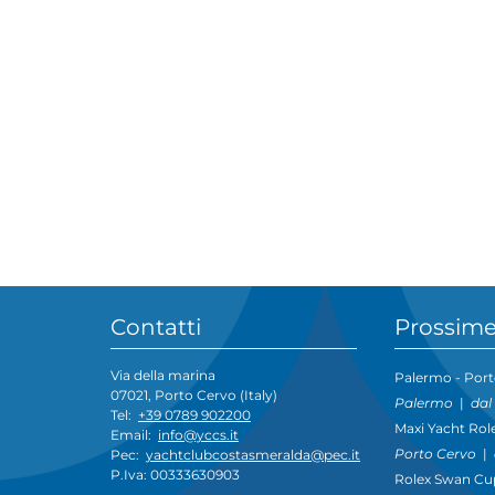
Contatti
Prossime
Via della marina
Palermo - Port
07021, Porto Cervo (Italy)
Palermo
|
dal
Tel:
+39 0789 902200
Maxi Yacht Rol
Email:
info@yccs.it
Porto Cervo
|
Pec:
yachtclubcostasmeralda@pec.it
P.Iva: 00333630903
Rolex Swan Cu