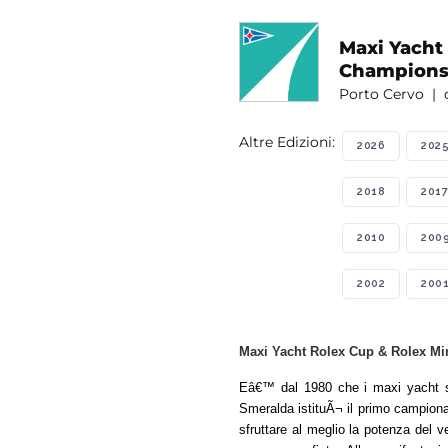
Maxi Yacht
Champions
Porto Cervo | d
Altre Edizioni:
2026
202
2018
2017
2010
200
2002
200
Maxi Yacht Rolex Cup & Rolex Min
Eâ€™ dal 1980 che i maxi yacht s
Smeralda istituÃ¬ il primo campionat
sfruttare al meglio la potenza del v