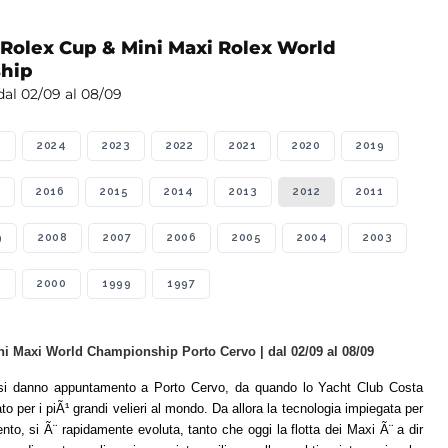
 Rolex Cup & Mini Maxi Rolex World
hip
al 02/09 al 08/09
5
2024
2023
2022
2021
2020
2019
2016
2015
2014
2013
2012
2011
9
2008
2007
2006
2005
2004
2003
1
2000
1999
1997
i Maxi World Championship Porto Cervo | dal 02/09 al 08/09
i danno appuntamento a Porto Cervo, da quando lo Yacht Club Costa
o per i piÃ¹ grandi velieri al mondo. Da allora la tecnologia impiegata per
ento, si Ã¨ rapidamente evoluta, tanto che oggi la flotta dei Maxi Ã¨ a dir