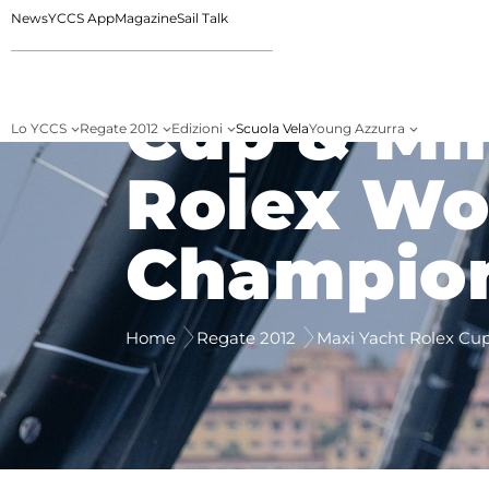
News
YCCS App
Magazine
Sail Talk
Maxi Yac
Cup & Mi
Lo YCCS
Regate 2012
Edizioni
Scuola Vela
Young Azzurra
Rolex Wo
Champio
Home
Regate 2012
Maxi Yacht Rolex Cu