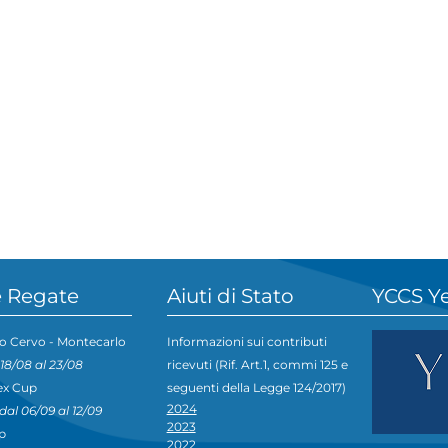
 Regate
Aiuti di Stato
YCCS Y
o Cervo - Montecarlo
Informazioni sui contributi
 18/08 al 23/08
ricevuti (Rif. Art.1, commi 125 e
ex Cup
seguenti della Legge 124/2017)
2024
dal 06/09 al 12/09
2023
p
2022