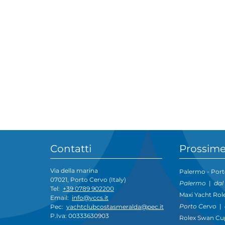
Contatti
Prossime
Via della marina
Palermo - Port
07021, Porto Cervo (Italy)
Palermo
|
dal
Tel:
+39 0789 902200
Maxi Yacht Rol
Email:
info@yccs.it
Porto Cervo
|
Pec:
yachtclubcostasmeralda@pec.it
P.Iva: 00333630903
Rolex Swan Cu