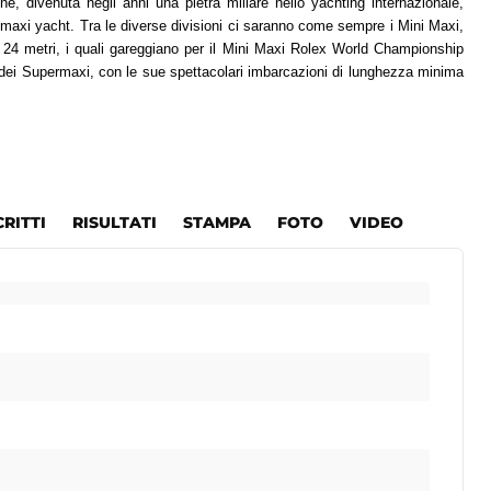
e, divenuta negli anni una pietra miliare nello yachting internazionale,
 maxi yacht. Tra le diverse divisioni ci saranno come sempre i Mini Maxi,
24 metri, i quali gareggiano per il Mini Maxi Rolex World Championship
dei Supermaxi, con le sue spettacolari imbarcazioni di lunghezza minima
CRITTI
RISULTATI
STAMPA
FOTO
VIDEO