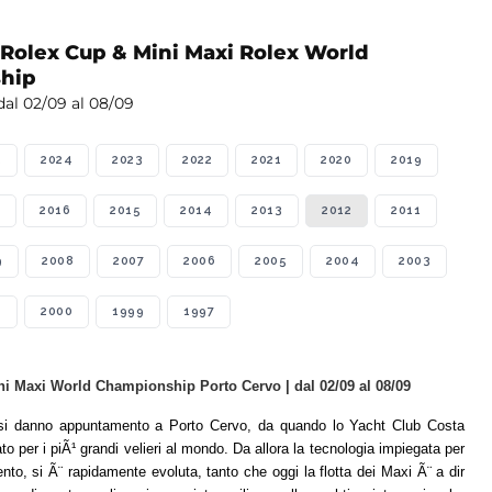
 Rolex Cup & Mini Maxi Rolex World
hip
al 02/09 al 08/09
5
2024
2023
2022
2021
2020
2019
2016
2015
2014
2013
2012
2011
9
2008
2007
2006
2005
2004
2003
1
2000
1999
1997
i Maxi World Championship Porto Cervo | dal 02/09 al 08/09
i danno appuntamento a Porto Cervo, da quando lo Yacht Club Costa
o per i piÃ¹ grandi velieri al mondo. Da allora la tecnologia impiegata per
ento, si Ã¨ rapidamente evoluta, tanto che oggi la flotta dei Maxi Ã¨ a dir