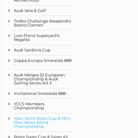
RendezVous
Audi Vela & Golf
Trofeo Challenge Alessandro
Boeris Clemen
Loro Piana Superyacht
Regatta
Audi Sardinia Cup
Coppa Europa Smeralda 888
-
Audi Melges 32 European
Championship & Audi
Sailing Series Act 3
Invitational Smeralda 888 -
YCCS Members
Championship
Maxi Yacht Rolex Cup & Mini
Maxi Rolex World
Championship
Rolex Swan Cup & Swan 45