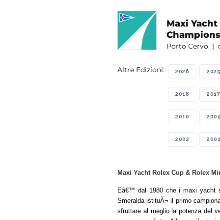
Maxi Yacht
Champions
Porto Cervo | d
Altre Edizioni:
2026
202
2018
2017
2010
200
2002
200
Maxi Yacht Rolex Cup & Rolex Min
Eâ€™ dal 1980 che i maxi yacht s
Smeralda istituÃ¬ il primo campionat
sfruttare al meglio la potenza del v