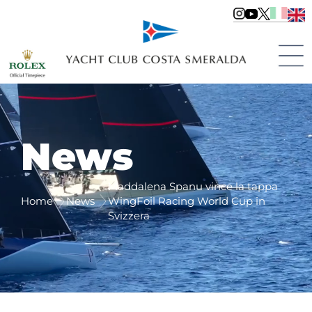
News
Maddalena Spanu vince la tappa
Home
News
WingFoil Racing World Cup in
Svizzera