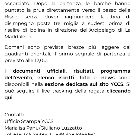
accorciato. Dopo la partenza, le barche hanno
puntato la prua direttamente verso il passo delle
Bisce, senza dover raggiungere la boa di
disimpegno posta tre miglia a sudest, prima di
risalire di bolina in direzione dell’Arcipelago di La
Maddalena.
Domani sono previste brezze più leggere dai
quadranti orientali. Il primo segnale di partenza è
previsto alle 12,00.
I
documenti ufficiali
,
risultati
,
programma
dell'evento
,
elenco iscritti
,
foto
e
news
sono
disponibili nella
sezione dedicata sul sito YCCS
. Si
può seguire il live tracking della regata
cliccando
qui
.
Contatti
Ufficio Stampa YCCS
Marialisa Panu/Giuliano Luzzatto
Tel. +39 345 7938513 - +39 348 5966160