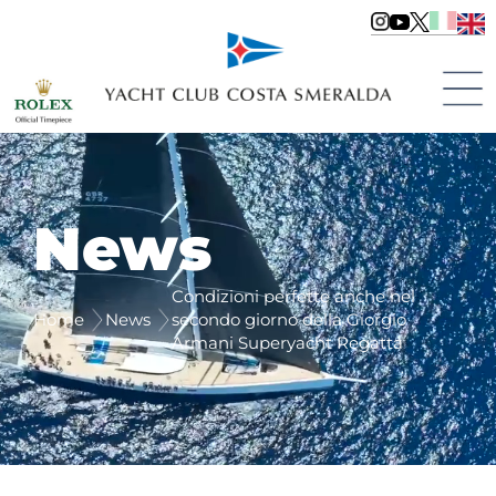
News
Condizioni perfette anche nel
Home
News
secondo giorno della Giorgio
Armani Superyacht Regatta