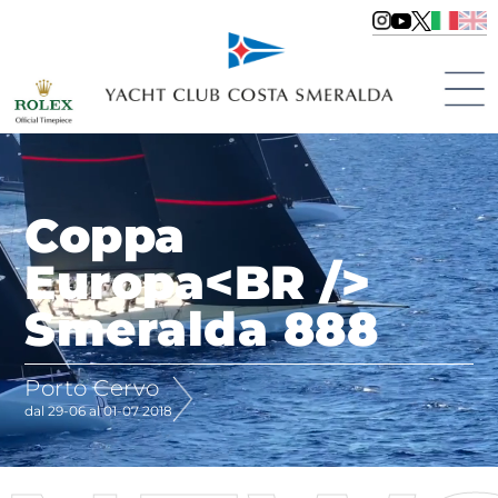
Coppa
Europa<BR />
Smeralda 888
Porto Cervo
dal 29-06 al 01-07 2018