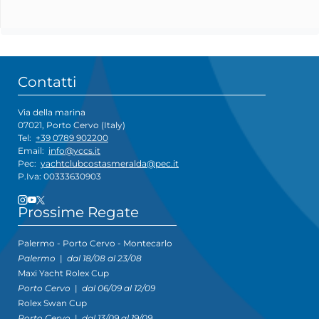
Contatti
Via della marina
07021, Porto Cervo (Italy)
Tel:
+39 0789 902200
Email:
info@yccs.it
Pec:
yachtclubcostasmeralda@pec.it
P.Iva: 00333630903
Prossime Regate
Palermo - Porto Cervo - Montecarlo
Palermo
|
dal 18/08 al 23/08
Maxi Yacht Rolex Cup
Porto Cervo
|
dal 06/09 al 12/09
Rolex Swan Cup
Porto Cervo
|
dal 13/09 al 19/09