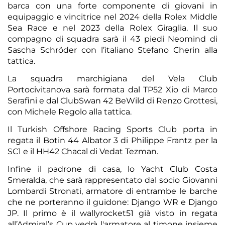
barca con una forte componente di giovani in
equipaggio e vincitrice nel 2024 della Rolex Middle
Sea Race e nel 2023 della Rolex Giraglia. Il suo
compagno di squadra sarà il 43 piedi Neomind di
Sascha Schröder con l’italiano Stefano Cherin alla
tattica.
La squadra marchigiana del Vela Club
Portocivitanova sarà formata dal TP52 Xio di Marco
Serafini e dal ClubSwan 42 BeWild di Renzo Grottesi,
con Michele Regolo alla tattica.
Il Turkish Offshore Racing Sports Club porta in
regata il Botin 44 Albator 3 di Philippe Frantz per la
SC1 e il HH42 Chacal di Vedat Tezman.
Infine il padrone di casa, lo Yacht Club Costa
Smeralda, che sarà rappresentato dal socio Giovanni
Lombardi Stronati, armatore di entrambe le barche
che ne porteranno il guidone: Django WR e Django
JP. Il primo è il wallyrocket51 già visto in regata
all’Admiral’s Cup vedrà l'armatore al timone insieme