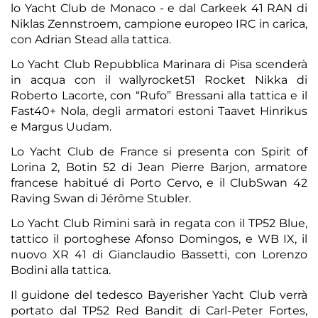
lo Yacht Club de Monaco - e dal Carkeek 41 RAN di
Niklas Zennstroem, campione europeo IRC in carica,
con Adrian Stead alla tattica.
Lo Yacht Club Repubblica Marinara di Pisa scenderà
in acqua con il wallyrocket51 Rocket Nikka di
Roberto Lacorte, con “Rufo” Bressani alla tattica e il
Fast40+ Nola, degli armatori estoni Taavet Hinrikus
e Margus Uudam.
Lo Yacht Club de France si presenta con Spirit of
Lorina 2, Botin 52 di Jean Pierre Barjon, armatore
francese habitué di Porto Cervo, e il ClubSwan 42
Raving Swan di Jérôme Stubler.
Lo Yacht Club Rimini sarà in regata con il TP52 Blue,
tattico il portoghese Afonso Domingos, e WB IX, il
nuovo XR 41 di Gianclaudio Bassetti, con Lorenzo
Bodini alla tattica.
Il guidone del tedesco Bayerisher Yacht Club verrà
portato dal TP52 Red Bandit di Carl-Peter Fortes,