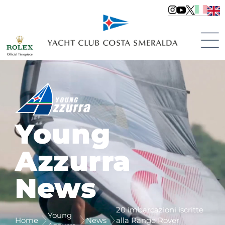
Young
Azzurra
News
20 imbarcazioni iscritte
Young
Home
News
alla Range Rover