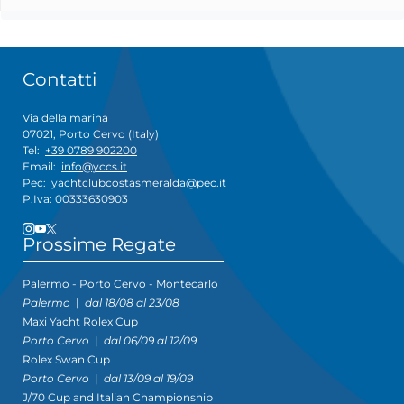
Contatti
Via della marina
07021, Porto Cervo (Italy)
Tel:
+39 0789 902200
Email:
info@yccs.it
Pec:
yachtclubcostasmeralda@pec.it
P.Iva: 00333630903
Prossime Regate
Palermo - Porto Cervo - Montecarlo
Palermo
|
dal 18/08 al 23/08
Maxi Yacht Rolex Cup
Porto Cervo
|
dal 06/09 al 12/09
Rolex Swan Cup
Porto Cervo
|
dal 13/09 al 19/09
J/70 Cup and Italian Championship