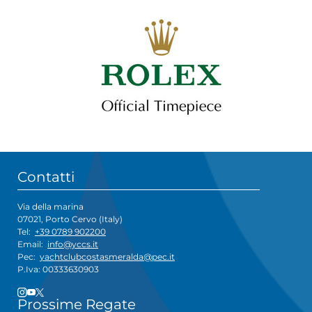
Contatti
Via della marina
07021, Porto Cervo (Italy)
Tel:
+39 0789 902200
Email:
info@yccs.it
Pec:
yachtclubcostasmeralda@pec.it
P.Iva: 00333630903
Prossime Regate