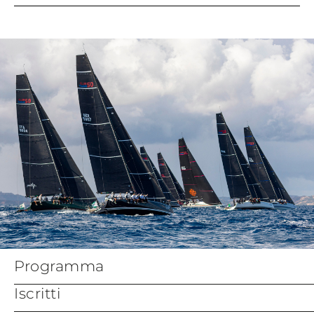
Bando di Regata
Crew List Official form
Modulo di Iscrizione
Parent Guardian form
Insurance Declaration
Appendix Bravo - Coastal
Courses
Programma
Iscritti