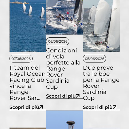
06/06/2026
Condizioni
di vela
07/06/2026
05/06/2026
perfette alla
Il team del
Due prove
Range
Royal Ocean
tra le boe
Rover
Racing Club
per la Range
Sardinia
vince la
Rover
Cup
Range
Sardinia
Scopri di più
Rover Sar...
Cup
Scopri di più
Scopri di più