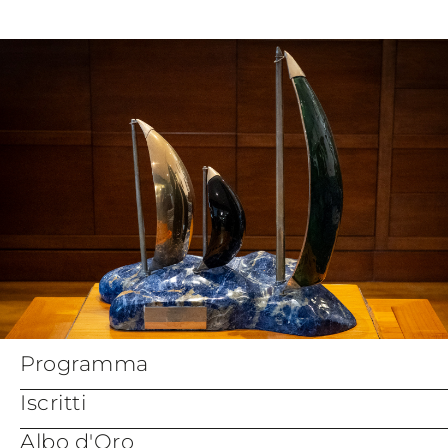
Sailing Instructions
Modulo di
SC26 Sails for Inspections - 290526
Iscrizione
Notice of Race Amendment 1 - Rules
Sardinia Cup Sail
Range_Rover_Sardinia_Cup_2026_Equipment
Registration form
Inspection schedule Definitive
Crew List Official
Bando di Regata
form
Dichiarazione
Assicurazione
Appendix Bravo -
Coastal Courses
Programma
Iscritti
Albo d'Oro