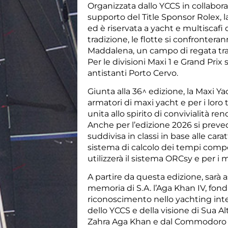
Organizzata dallo YCCS in collabora
supporto del Title Sponsor Rolex, l
ed è riservata a yacht e multiscaf
tradizione, le flotte si confronterann
Maddalena, un campo di regata tra 
Per le divisioni Maxi 1 e Grand Pri
antistanti Porto Cervo.
Giunta alla 36^ edizione, la Maxi Ya
armatori di maxi yacht e per i loro
unita allo spirito di convivialità 
Anche per l’edizione 2026 si preved
suddivisa in classi in base alle cara
sistema di calcolo dei tempi compen
utilizzerà il sistema ORCsy e per i 
A partire da questa edizione, sarà 
memoria di S.A. l’Aga Khan IV, fond
riconoscimento nello yachting intern
dello YCCS e della visione di Sua Al
Zahra Aga Khan e dal Commodoro A