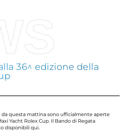
WS
 alla 36^ edizione della
Cup
Sco
ire da questa mattina sono ufficialmente aperte
a Maxi Yacht Rolex Cup. Il Bando di Regata
o disponibili qui
.