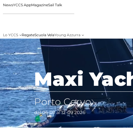
News
YCCS App
Magazine
Sail Talk
Lo YCCS
Regate
Scuola Vela
Young Azzurra
Maxi Yac
Porto Cervo
dal 06-09 al 12-09 2026