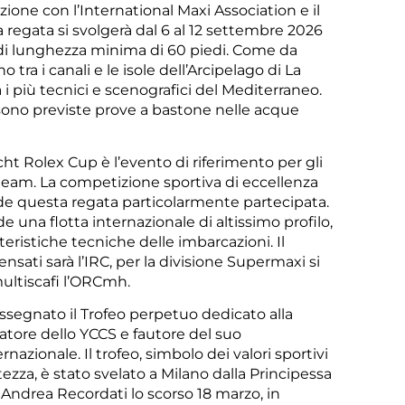
zione con l’International Maxi Association e il
a regata si svolgerà dal 6 al 12 settembre 2026
i di lunghezza minima di 60 piedi. Come da
o tra i canali e le isole dell’Arcipelago di La
i più tecnici e scenografici del Mediterraneo.
x sono previste prove a bastone nelle acque
cht Rolex Cup è l’evento di riferimento per gli
 team. La competizione sportiva di eccellenza
rende questa regata particolarmente partecipata.
Sco
e una flotta internazionale di altissimo profilo,
tteristiche tecniche delle imbarcazioni. Il
sati sarà l’IRC, per la divisione Supermaxi si
multiscafi l’ORCmh.
assegnato il Trofeo perpetuo dedicato alla
atore dello YCCS e fautore del suo
azionale. Il trofeo, simbolo dei valori sportivi
tezza, è stato svelato a Milano dalla Principessa
ndrea Recordati lo scorso 18 marzo, in