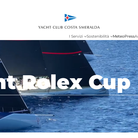
I Servizi
Sostenibilità
Meteo
Press
A
ht Rolex Cup