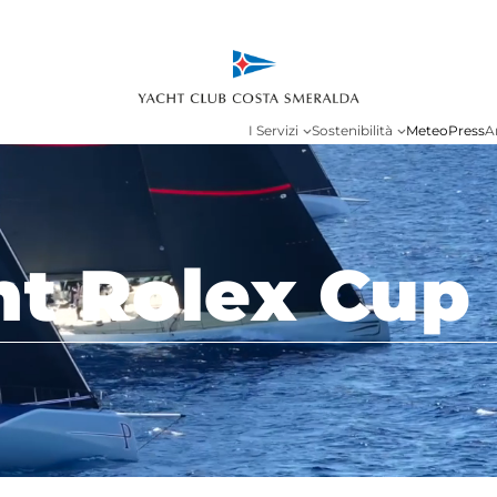
I Servizi
Sostenibilità
Meteo
Press
A
ht Rolex Cup