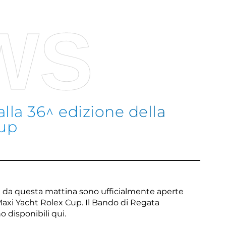
WS
 alla 36^ edizione della
Cup
Sco
ire da questa mattina sono ufficialmente aperte
a Maxi Yacht Rolex Cup. Il Bando di Regata
o disponibili qui
.