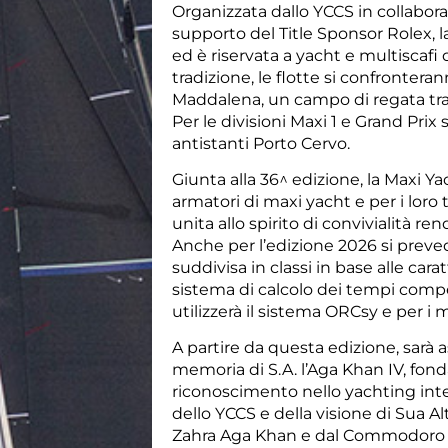
Organizzata dallo YCCS in collabora
supporto del Title Sponsor Rolex, l
ed è riservata a yacht e multiscaf
tradizione, le flotte si confronterann
Maddalena, un campo di regata tra 
Per le divisioni Maxi 1 e Grand Pri
antistanti Porto Cervo.
Giunta alla 36^ edizione, la Maxi Ya
armatori di maxi yacht e per i loro
unita allo spirito di convivialità 
Anche per l’edizione 2026 si preved
suddivisa in classi in base alle cara
sistema di calcolo dei tempi compen
utilizzerà il sistema ORCsy e per i 
A partire da questa edizione, sarà 
memoria di S.A. l’Aga Khan IV, fond
riconoscimento nello yachting intern
dello YCCS e della visione di Sua Al
Zahra Aga Khan e dal Commodoro A