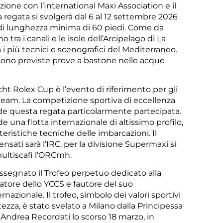
zione con l’International Maxi Association e il
a regata si svolgerà dal 6 al 12 settembre 2026
i di lunghezza minima di 60 piedi. Come da
o tra i canali e le isole dell’Arcipelago di La
i più tecnici e scenografici del Mediterraneo.
x sono previste prove a bastone nelle acque
cht Rolex Cup è l’evento di riferimento per gli
 team. La competizione sportiva di eccellenza
rende questa regata particolarmente partecipata.
e una flotta internazionale di altissimo profilo,
tteristiche tecniche delle imbarcazioni. Il
sati sarà l’IRC, per la divisione Supermaxi si
multiscafi l’ORCmh.
assegnato il Trofeo perpetuo dedicato alla
atore dello YCCS e fautore del suo
azionale. Il trofeo, simbolo dei valori sportivi
tezza, è stato svelato a Milano dalla Principessa
ndrea Recordati lo scorso 18 marzo, in