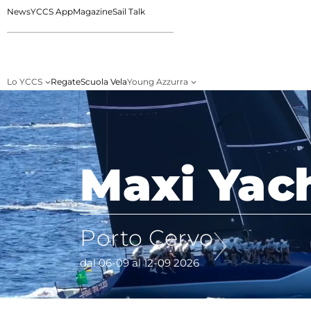
News
YCCS App
Magazine
Sail Talk
Lo YCCS
Regate
Scuola Vela
Young Azzurra
Maxi Yac
Porto Cervo
dal 06-09 al 12-09 2026