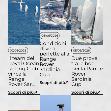
06/06/2026
Condizioni
di vela
07/06/2026
05/06/2026
perfette alla
Il team del
Due prove
Range
Royal Ocean
tra le boe
Rover
Racing Club
per la Range
Sardinia
vince la
Rover
Cup
Range
Sardinia
Scopri di più
Rover Sar...
Cup
Scopri di più
Scopri di più