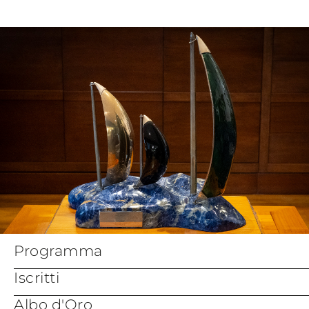
Sailing Instructions
Modulo di
SC26 Sails for Inspections - 290526
Iscrizione
Notice of Race Amendment 1 - Rules
Sardinia Cup Sail
Range_Rover_Sardinia_Cup_2026_Equipment
Registration form
Inspection schedule Definitive
Crew List Official
Bando di Regata
form
Dichiarazione
Assicurazione
Appendix Bravo -
Coastal Courses
Programma
Iscritti
Albo d'Oro