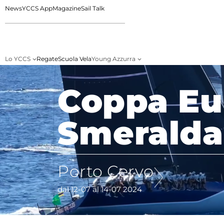
News
YCCS App
Magazine
Sail Talk
Lo YCCS
Regate
Scuola Vela
Young Azzurra
Coppa Eu
Smeralda
Porto Cervo
dal 12-07 al 14-07 2024