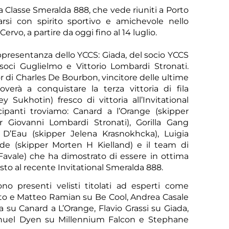
Classe Smeralda 888, che vede riuniti a Porto
rsi con spirito sportivo e amichevole nello
ervo, a partire da oggi fino al 14 luglio.
rappresentanza dello YCCS: Giada, del socio YCCS
oci Guglielmo e Vittorio Lombardi Stronati.
 di Charles De Bourbon, vincitore delle ultime
overà a conquistare la terza vittoria di fila
 Sukhotin) fresco di vittoria all’Invitational
ecipanti troviamo: Canard a l’Orange (skipper
r Giovanni Lombardi Stronati), Gorilla Gang
 D’Eau (skipper Jelena Krasnokhcka), Luigia
Sco
ilde (skipper Morten H Kielland) e il team di
Favale) che ha dimostrato di essere in ottima
to al recente Invitational Smeralda 888.
o presenti velisti titolati ad esperti come
rato e Matteo Ramian su Be Cool, Andrea Casale
a su Canard a L’Orange, Flavio Grassi su Giada,
nuel Dyen su Millennium Falcon e Stephane