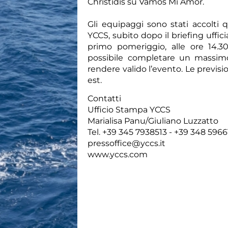
Christidis su Vamos Mi Amor.
Gli equipaggi sono stati accolti
YCCS, subito dopo il briefing uffici
primo pomeriggio, alle ore 14.30
possibile completare un massimo 
rendere valido l’evento. Le previs
est.
Contatti
Ufficio Stampa YCCS
Marialisa Panu/Giuliano Luzzatto
Tel. +39 345 7938513 - +39 348 596
pressoffice@yccs.it
www.yccs.com