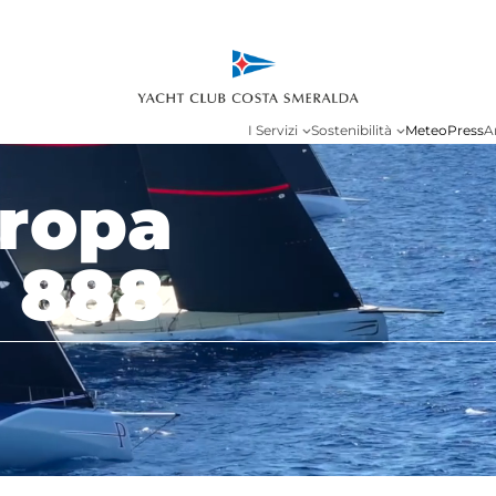
I Servizi
Sostenibilità
Meteo
Press
A
ropa
 888