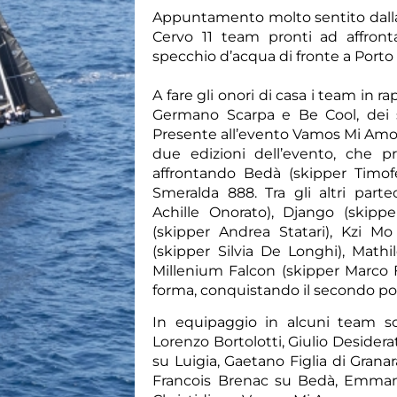
Appuntamento molto sentito dalla 
Cervo 11 team pronti ad affronta
specchio d’acqua di fronte a Porto C
A fare gli onori di casa i team in 
Germano Scarpa e Be Cool, dei s
Presente all’evento Vamos Mi Amor
due edizioni dell’evento, che pr
affrontando Bedà (skipper Timofey
Smeralda 888. Tra gli altri part
Achille Onorato), Django (skippe
(skipper Andrea Statari), Kzi Mo
(skipper Silvia De Longhi), Math
Millenium Falcon (skipper Marco 
forma, conquistando il secondo pos
In equipaggio in alcuni team son
Lorenzo Bortolotti, Giulio Deside
su Luigia, Gaetano Figlia di Granar
Francois Brenac su Bedà, Emma