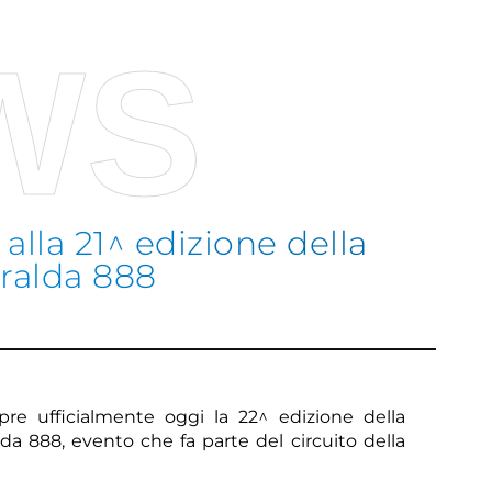
WS
alla 21^ edizione della
ralda 888
Sco
apre ufficialmente oggi la 22^ edizione della
a 888, evento che fa parte del circuito della