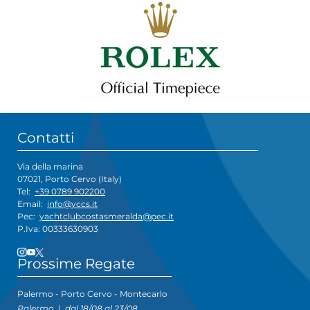
Contatti
Via della marina
07021, Porto Cervo (Italy)
Tel:
+39 0789 902200
Email:
info@yccs.it
Pec:
yachtclubcostasmeralda@pec.it
P.Iva: 00333630903
Prossime Regate
Palermo - Porto Cervo - Montecarlo
Palermo
|
dal 18/08 al 23/08