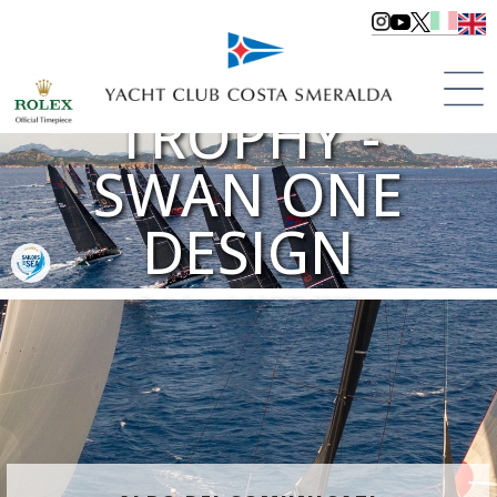
THE NATIONS
TROPHY -
SWAN ONE
DESIGN
Porto Cervo | dal 19/06 al 24/06
>
Le Regate
>
Regate 2023