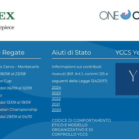
 Regate
Aiuti di Stato
YCCS Y
o Cervo - Montecarlo
Informazioni sui contributi
 18/08 al 23/08
ricevuti (Rif. Art.1, commi 125 e
ex Cup
seguenti della Legge 124/2017)
2024
dal 06/09 al 12/09
2023
p
2022
dal 13/09 al 19/09
2021
talian Championship
2020
dal 29/09 al 04/10
CODICE DI COMPORTAMENTO
ETICO E MODELLO
ORGANIZZATIVO E DI
CONTROLLO YCCS