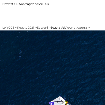
News
YCCS App
Magazine
Sail Talk
Lo YCCS
Regate 2021
Edizioni
Scuola Vela
Young Azzurra