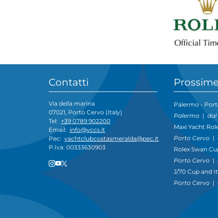
Contatti
Prossime
Via della marina
Palermo - Port
07021, Porto Cervo (Italy)
Palermo
|
dal
Tel:
+39 0789 902200
Maxi Yacht Rol
Email:
info@yccs.it
Porto Cervo
|
Pec:
yachtclubcostasmeralda@pec.it
P.Iva: 00333630903
Rolex Swan Cu
Porto Cervo
|
J/70 Cup and I
Porto Cervo
|