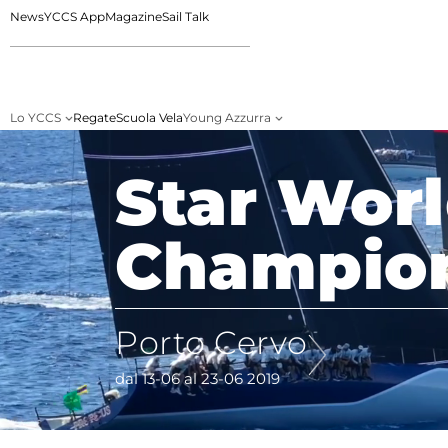
News
YCCS App
Magazine
Sail Talk
Lo YCCS
Regate
Scuola Vela
Young Azzurra
Star Wor
Champio
Porto Cervo
dal 13-06 al 23-06 2019