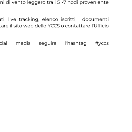
ni di vento leggero tra i 5 -7 nodi proveniente
Sco
ati
,
live tracking
,
elenco iscritti
,
documenti
tare il sito web dello YCCS o contattare l'
Ufficio
cial media seguire l'hashtag #yccs
Sco