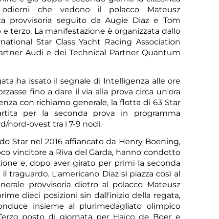
ti odierni che vedono il polacco Mateusz
ica provvisoria seguito da Augie Diaz e Tom
e terzo. La manifestazione è organizzata dallo
rnational Star Class Yacht Racing Association
Partner Audi e dei Technical Partner Quantum
a ha issato il segnale di Intelligenza alle ore
rzasse fino a dare il via alla prova circa un'ora
nza con richiamo generale, la flotta di 63 Star
artita per la seconda prova in programma
Sco
nord-ovest tra i 7-9 nodi.
o Star nel 2016 affiancato da Henry Boening,
co vincitore a Riva del Garda, hanno condotto
ione e, dopo aver girato per primi la seconda
e il traguardo. L'americano Diaz si piazza così al
enerale provvisoria dietro al polacco Mateusz
ime dieci posizioni sin dall'inizio della regata,
onduce insieme al plurimedagliato olimpico
. Terzo posto di giornata per Haico de Boer e