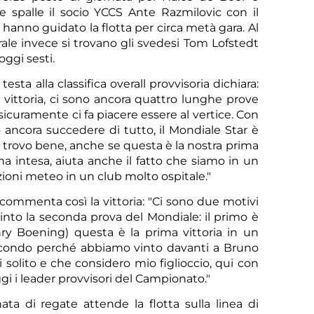
e spalle il socio YCCS Ante Razmilovic con il
hanno guidato la flotta per circa metà gara. Al
rale invece si trovano gli svedesi Tom Lofstedt
oggi sesti.
sta alla classifica overall provvisoria dichiara:
Sco
 vittoria, ci sono ancora quattro lunghe prove
icuramente ci fa piacere essere al vertice. Con
 ancora succedere di tutto, il Mondiale Star è
 trovo bene, anche se questa è la nostra prima
 intesa, aiuta anche il fatto che siamo in un
oni meteo in un club molto ospitale."
, commenta così la vittoria: "Ci sono due motivi
vinto la seconda prova del Mondiale: il primo è
nry Boening) questa è la prima vittoria in un
econdo perché abbiamo vinto davanti a Bruno
i solito e che considero mio figlioccio, qui con
i i leader provvisori del Campionato."
ata di regate attende la flotta sulla linea di