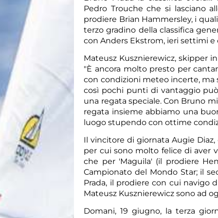
Pedro Trouche che si lasciano all
prodiere Brian Hammersley, i quali 
terzo gradino della classifica gene
con Anders Ekstrom, ieri settimi e 
Mateusz Kusznierewicz, skipper in te
"È ancora molto presto per cantar
con condizioni meteo incerte, ma s
così pochi punti di vantaggio può
una regata speciale. Con Bruno mi
regata insieme abbiamo una buona
luogo stupendo con ottime condizi
Il vincitore di giornata Augie Diaz
per cui sono molto felice di aver 
che per 'Maguila' (il prodiere He
Campionato del Mondo Star; il s
Prada, il prodiere con cui navigo d
Mateusz Kusznierewicz sono ad ogg
Domani, 19 giugno, la terza giorn