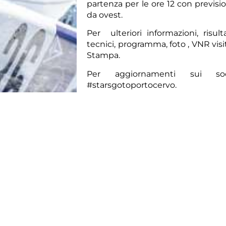
partenza per le ore 12 con previsio
da ovest.
Per
ulteriori informazioni
,
risult
tecnici
,
programma
,
foto
,
VNR
visi
Stampa
.
Per aggiornamenti sui so
#starsgotoportocervo.
Contatti
UFFICIO STAMPA YCCS
Marialisa Panu/Giuliano Luzzatto
Tel. +39 0789 902223
E.
pressoffice@yccs.it
www.yccs.com