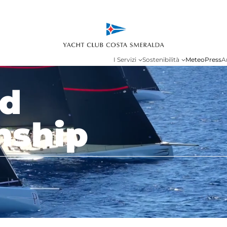
I Servizi
Sostenibilità
Meteo
Press
A
ld
nship