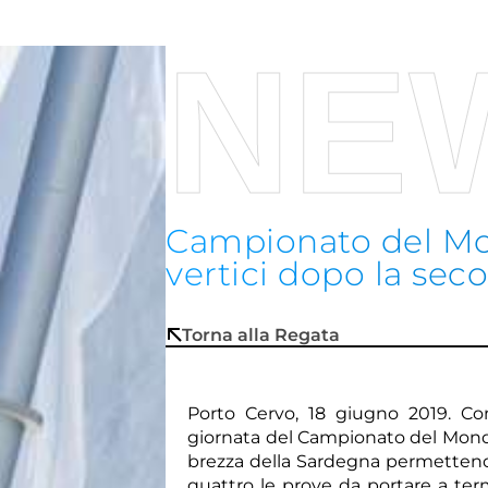
NE
Campionato del Mo
vertici dopo la sec
Torna alla Regata
Porto Cervo, 18 giugno 2019. Con
giornata del Campionato del Mondo 
brezza della Sardegna permettend
quattro le prove da portare a term