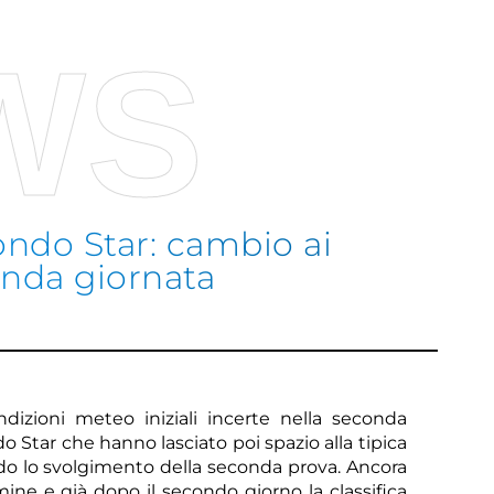
WS
ndo Star: cambio ai
onda giornata
Sco
dizioni meteo iniziali incerte nella seconda
Star che hanno lasciato poi spazio alla tipica
o lo svolgimento della seconda prova. Ancora
ine e già dopo il secondo giorno la classifica