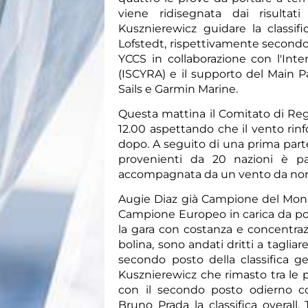
viene ridisegnata dai risulta
Kusznierewicz guidare la classif
Lofstedt, rispettivamente secondo 
YCCS in collaborazione con l'Inte
(ISCYRA) e il supporto del Main 
Sails e Garmin Marine.
Questa mattina il Comitato di Regat
12.00 aspettando che il vento rinfo
dopo. A seguito di una prima parte
provenienti da 20 nazioni è p
accompagnata da un vento da nord/
Augie Diaz già Campione del Mond
Campione Europeo in carica da po
la gara con costanza e concentraz
bolina, sono andati dritti a tagliar
secondo posto della classifica g
Kusznierewicz che rimasto tra le pr
con il secondo posto odierno c
Bruno Prada la classifica overall