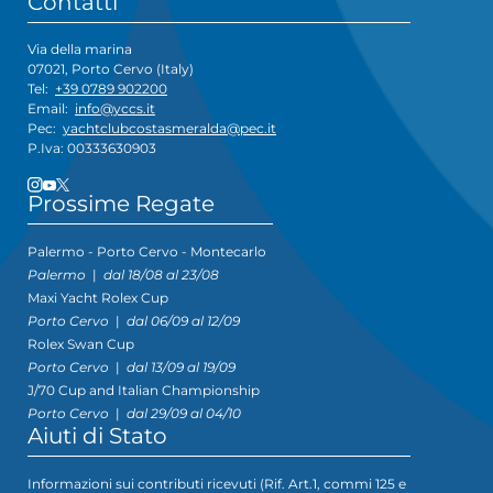
Contatti
Via della marina
07021, Porto Cervo (Italy)
Tel:
+39 0789 902200
Email:
info@yccs.it
Pec:
yachtclubcostasmeralda@pec.it
P.Iva: 00333630903
Prossime Regate
Palermo - Porto Cervo - Montecarlo
Palermo
|
dal 18/08 al 23/08
Maxi Yacht Rolex Cup
Porto Cervo
|
dal 06/09 al 12/09
Rolex Swan Cup
Porto Cervo
|
dal 13/09 al 19/09
J/70 Cup and Italian Championship
Porto Cervo
|
dal 29/09 al 04/10
Aiuti di Stato
Informazioni sui contributi ricevuti (Rif. Art.1, commi 125 e