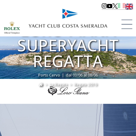
LORO PIANA
SUPERYACHT
REGATTA
Porto Cervo | dal 03/06 al 08/06
>
Le Regate
>
Regate 2019