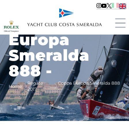
Coppa
Europa
Smeralda
888 -
Regate
Coppa Europa Smeralda 888
Home
2017
-