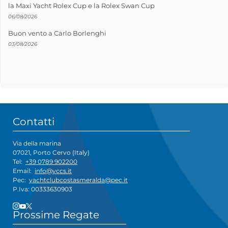
la Maxi Yacht Rolex Cup e la Rolex Swan Cup
06/08/2026
Buon vento a Carlo Borlenghi
03/08/2026
Contatti
Via della marina
07021, Porto Cervo (Italy)
Tel:
+39 0789 902200
Email:
info@yccs.it
Pec:
yachtclubcostasmeralda@pec.it
P.Iva: 00333630903
Prossime Regate