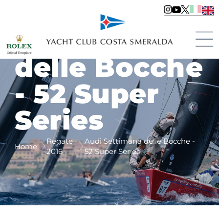
Audi
Settimana
delle Bocche
- 52 Super
Series
Regate
Audi Settimana delle Bocche -
Home
2016
52 Super Series