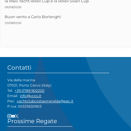
la Maxi Yacht Rolex Cup e la Rolex Swan Cup
06/08/2026
Buon vento a Carlo Borlenghi
03/08/2026
Contatti
Via della marina
07021, Porto Cervo (Italy)
Tel:
+39 0789 902200
Email:
info@yccs.it
Pec:
yachtclubcostasmeralda@pec.it
P.Iva: 00333630903
Prossime Regate