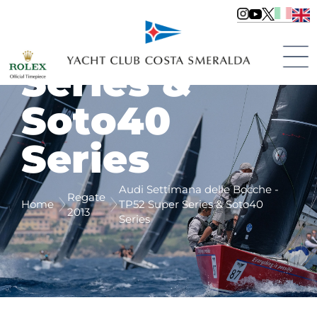
delle Bocche
- TP52 Super
Series &
Soto40
Series
Audi Settimana delle Bocche -
Regate
Home
TP52 Super Series & Soto40
2013
Series