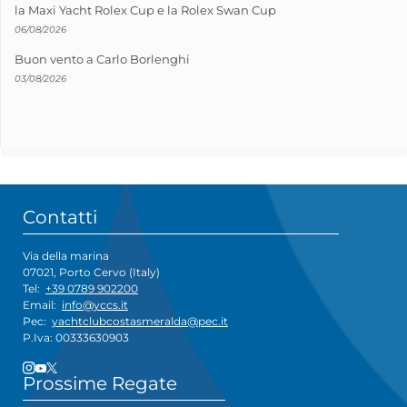
la Maxi Yacht Rolex Cup e la Rolex Swan Cup
06/08/2026
Buon vento a Carlo Borlenghi
03/08/2026
Contatti
Via della marina
07021, Porto Cervo (Italy)
Tel:
+39 0789 902200
Email:
info@yccs.it
Pec:
yachtclubcostasmeralda@pec.it
P.Iva: 00333630903
Prossime Regate