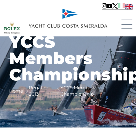
YCCS
Members
Championshi
Regate
YCCS Members
Home
2013
Championship