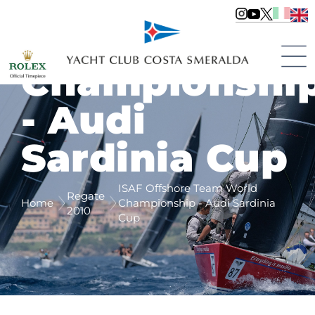
Offshore
Team World
Championshi
- Audi
Sardinia Cup
ISAF Offshore Team World
Regate
Home
Championship - Audi Sardinia
2010
Cup