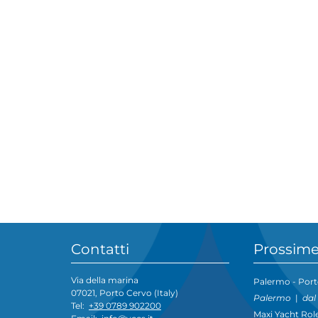
Contatti
Prossime
Via della marina
Palermo - Port
07021, Porto Cervo (Italy)
Palermo
|
dal
Tel:
+39 0789 902200
Maxi Yacht Rol