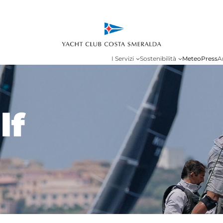
I Servizi
Sostenibilità
Meteo
Press
A
lf