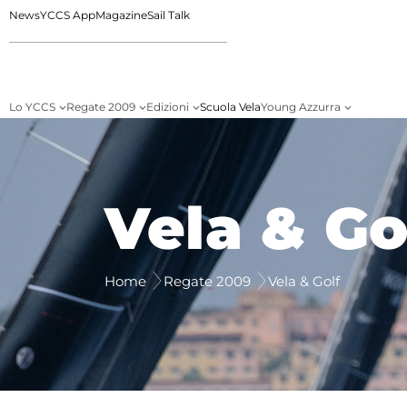
News
YCCS App
Magazine
Sail Talk
Lo YCCS
Regate 2009
Edizioni
Scuola Vela
Young Azzurra
Vela & Go
Home
Regate 2009
Vela & Golf