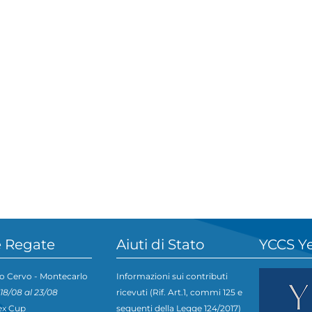
 Regate
Aiuti di Stato
YCCS Y
o Cervo - Montecarlo
Informazioni sui contributi
 18/08 al 23/08
ricevuti (Rif. Art.1, commi 125 e
ex Cup
seguenti della Legge 124/2017)