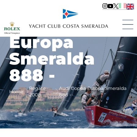
Audi Coppa
Europa
Smeralda
888 -
Regate
Audi Coppa Europa Smeralda
Home
2008
888 -