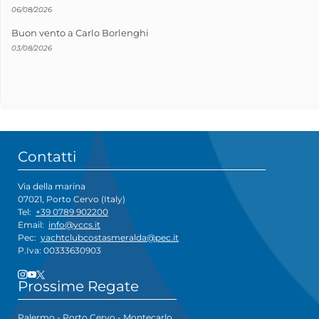
06/08/2026
Buon vento a Carlo Borlenghi
03/08/2026
Contatti
Via della marina
07021, Porto Cervo (Italy)
Tel:
+39 0789 902200
Email:
info@yccs.it
Pec:
yachtclubcostasmeralda@pec.it
P.Iva: 00333630903
Prossime Regate
Palermo - Porto Cervo - Montecarlo