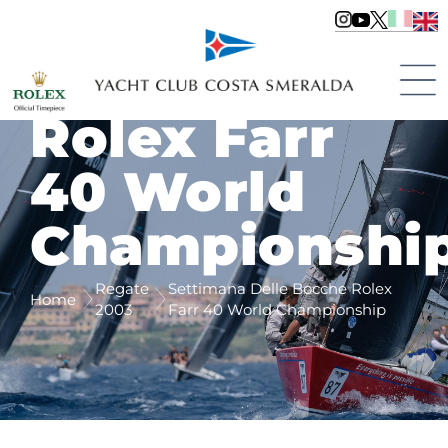
Delle
Bocche
Rolex Farr
40 World
Championshi
Regate
Settimana Delle Bocche Rolex
Home
2003
Farr 40 World Championship