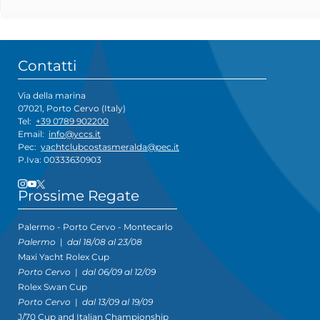
Contatti
Via della marina
07021, Porto Cervo (Italy)
Tel:
+39 0789 902200
Email:
info@yccs.it
Pec:
yachtclubcostasmeralda@pec.it
P.Iva: 00333630903
Prossime Regate
Palermo - Porto Cervo - Montecarlo
Palermo
|
dal 18/08 al 23/08
Maxi Yacht Rolex Cup
Porto Cervo
|
dal 06/09 al 12/09
Rolex Swan Cup
Porto Cervo
|
dal 13/09 al 19/09
J/70 Cup and Italian Championship