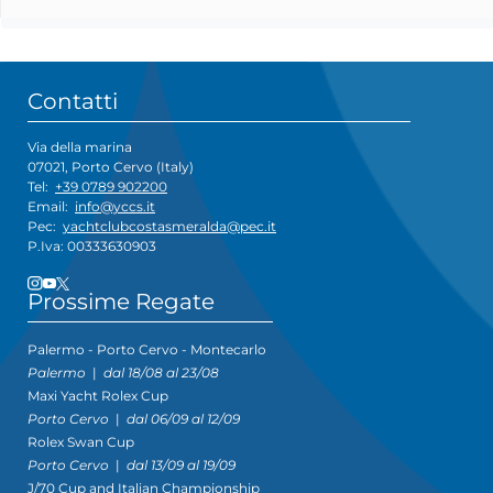
Contatti
Via della marina
07021, Porto Cervo (Italy)
Tel:
+39 0789 902200
Email:
info@yccs.it
Pec:
yachtclubcostasmeralda@pec.it
P.Iva: 00333630903
Prossime Regate
Palermo - Porto Cervo - Montecarlo
Palermo
|
dal 18/08 al 23/08
Maxi Yacht Rolex Cup
Porto Cervo
|
dal 06/09 al 12/09
Rolex Swan Cup
Porto Cervo
|
dal 13/09 al 19/09
J/70 Cup and Italian Championship