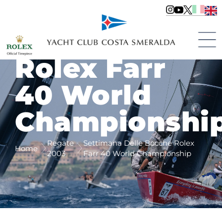
Delle
Bocche
Rolex Farr
40 World
Championshi
Regate
Settimana Delle Bocche Rolex
Home
2003
Farr 40 World Championship