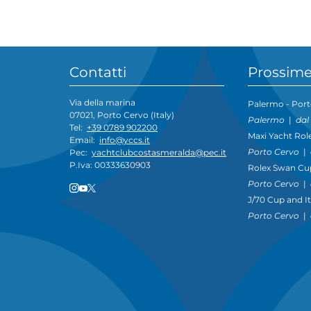
Contatti
Prossime
Via della marina
Palermo - Port
07021, Porto Cervo (Italy)
Palermo
|
dal
Tel:
+39 0789 902200
Maxi Yacht Rol
Email:
info@yccs.it
Porto Cervo
|
Pec:
yachtclubcostasmeralda@pec.it
P.Iva: 00333630903
Rolex Swan Cu
Porto Cervo
|
J/70 Cup and I
Porto Cervo
|