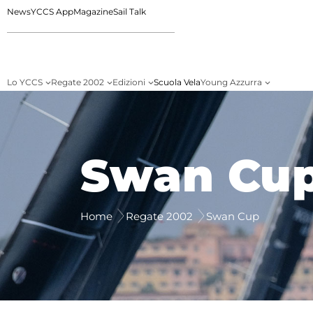
News
YCCS App
Magazine
Sail Talk
Lo YCCS
Regate 2002
Edizioni
Scuola Vela
Young Azzurra
Swan Cu
Home
Regate 2002
Swan Cup