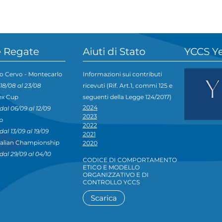
 Regate
Aiuti di Stato
YCCS Y
o Cervo - Montecarlo
Informazioni sui contributi
 18/08 al 23/08
ricevuti (Rif. Art.1, commi 125 e
ex Cup
seguenti della Legge 124/2017)
2024
dal 06/09 al 12/09
2023
p
2022
dal 13/09 al 19/09
2021
talian Championship
2020
dal 29/09 al 04/10
CODICE DI COMPORTAMENTO
ETICO E MODELLO
ORGANIZZATIVO E DI
CONTROLLO YCCS
Scarica