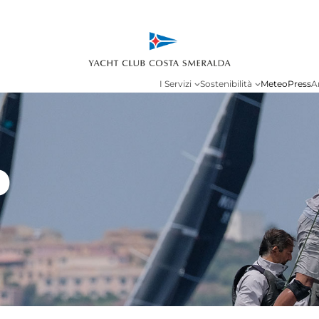
I Servizi
Sostenibilità
Meteo
Press
A
p