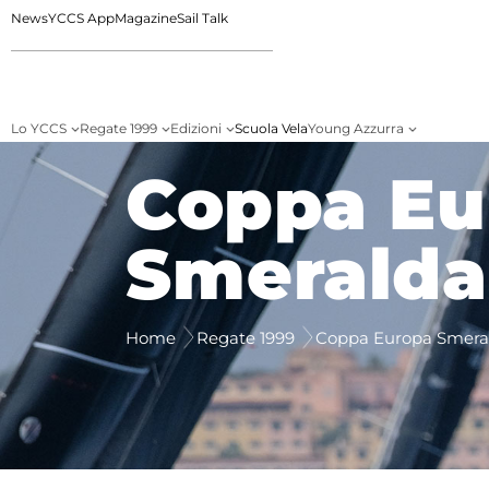
News
YCCS App
Magazine
Sail Talk
Lo YCCS
Regate 1999
Edizioni
Scuola Vela
Young Azzurra
Coppa Eu
Smeralda
Home
Regate 1999
Coppa Europa Smera