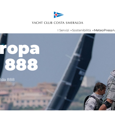
I Servizi
Sostenibilità
Meteo
Press
A
ropa
 888
lda 888