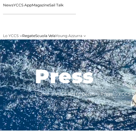
News
YCCS App
Magazine
Sail Talk
Lo YCCS
Regate
Scuola Vela
Young Azzurra
Press
Home
YCCS Porto Cervo
Press
YCCS P