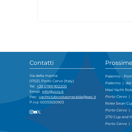
Contatti
Prossime
Via della marina
Palermo - Port
07021, Porto Cervo (Italy)
Palermo
|
dal
Tel:
+39 0789 902200
Maxi Yacht Rol
Email:
info@yccs.it
Porto Cervo
|
Pec:
yachtclubcostasmeralda@pec.it
P.Iva: 00333630903
Rolex Swan Cu
Porto Cervo
|
J/70 Cup and I
Porto Cervo
|