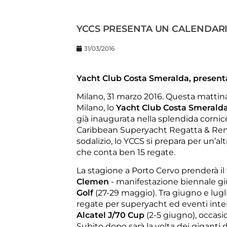
YCCS PRESENTA UN CALENDARIO
31/03/2016
Yacht Club Costa Smeralda, presenta
Milano, 31 marzo 2016. Questa mattin
Milano, lo
Yacht Club Costa Smeralda
già inaugurata nella splendida cornice
Caribbean Superyacht Regatta & Rendez
sodalizio, lo YCCS si prepara per un’
che conta ben 15 regate.
La stagione a Porto Cervo prenderà il 
Clemen
- manifestazione biennale giun
Golf
(27-29 maggio). Tra giugno e lugl
regate per superyacht ed eventi interc
Alcatel J/70 Cup
(2-5 giugno), occasion
Subito dopo sarà la volta dei giganti 