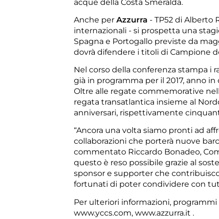
acque della Costa Smeralda.
Anche per
Azzurra
- TP52 di Alberto
internazionali - si prospetta una stagi
Spagna e Portogallo previste da magg
dovrà difendere i titoli di Campione
Nel corso della conferenza stampa i ra
già in programma per il 2017, anno in 
Oltre alle regate commemorative nelle
regata transatlantica insieme al Nor
anniversari, rispettivamente cinqua
“Ancora una volta siamo pronti ad aff
collaborazioni che porterà nuove barch
commentato Riccardo Bonadeo, Commodo
questo è reso possibile grazie al soste
sponsor e supporter che contribuiscon
fortunati di poter condividere con tutt
Per ulteriori informazioni, programmi c
www.yccs.com
,
www.azzurra.it
.