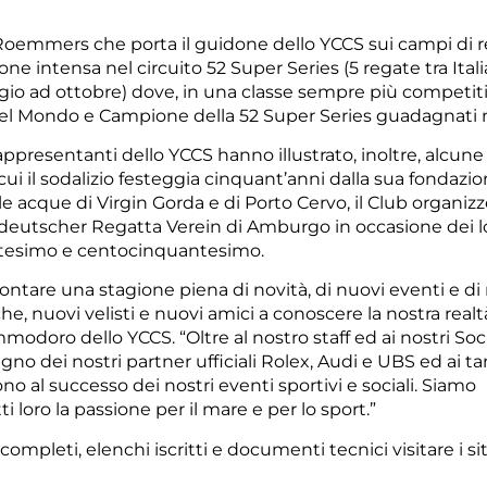
 Roemmers che porta il guidone dello YCCS sui campi di 
one intensa nel circuito 52 Super Series (5 regate tra Itali
io ad ottobre) dove, in una classe sempre più competiti
 del Mondo e Campione della 52 Super Series guadagnati n
ppresentanti dello YCCS hanno illustrato, inoltre, alcune 
cui il sodalizio festeggia cinquant’anni dalla sua fondazio
 acque di Virgin Gorda e di Porto Cervo, il Club organiz
ddeutscher Regatta Verein di Amburgo in occasione dei l
ntesimo e centocinquantesimo.
rontare una stagione piena di novità, di nuovi eventi e d
e, nuovi velisti e nuovi amici a conoscere la nostra realt
ro dello YCCS. “Oltre al nostro staff ed ai nostri Soci
gno dei nostri partner ufficiali Rolex, Audi e UBS ed ai ta
o al successo dei nostri eventi sportivi e sociali. Siamo
i loro la passione per il mare e per lo sport.”
ompleti, elenchi iscritti e documenti tecnici visitare i sit