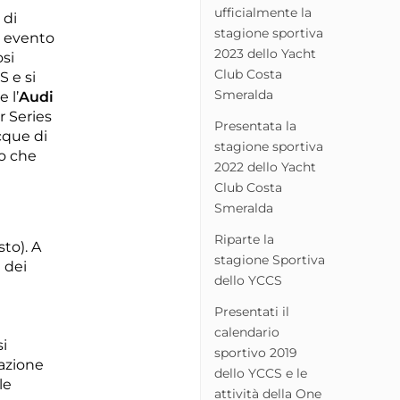
ufficialmente la
 di
stagione sportiva
, evento
2023 dello Yacht
osi
Club Costa
S e si
Smeralda
 l’
Audi
r Series
Presentata la
cque di
stagione sportiva
to che
2022 dello Yacht
Club Costa
Smeralda
Riparte la
to). A
stagione Sportiva
 dei
dello YCCS
Presentati il
calendario
i
sportivo 2019
azione
dello YCCS e le
le
attività della One