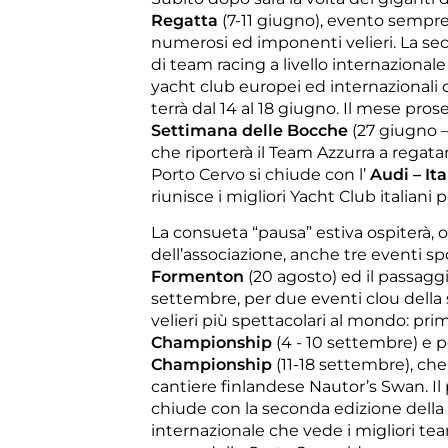
Regatta
(7-11 giugno), evento sempre
numerosi ed imponenti velieri. La sec
di team racing a livello internazionale 
yacht club europei ed internazionali 
terrà dal 14 al 18 giugno. Il mese pro
Settimana delle Bocche
(27 giugno –
che riporterà il Team Azzurra a regata
Porto Cervo si chiude con l’
Audi – It
riunisce i migliori Yacht Club italiani 
La consueta “pausa” estiva ospiterà, o
dell’associazione, anche tre eventi spor
Formenton
(20 agosto) ed il passagg
settembre, per due eventi clou della 
velieri più spettacolari al mondo: pri
Championship
(4 - 10 settembre) e p
Championship
(11-18 settembre), ch
cantiere finlandese Nautor’s Swan. I
chiude con la seconda edizione della
internazionale che vede i migliori te