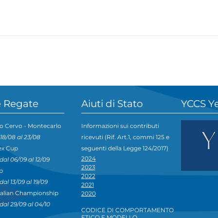
 Regate
Aiuti di Stato
YCCS Y
o Cervo - Montecarlo
Informazioni sui contributi
 18/08 al 23/08
ricevuti (Rif. Art.1, commi 125 e
ex Cup
seguenti della Legge 124/2017)
2024
dal 06/09 al 12/09
2023
p
2022
dal 13/09 al 19/09
2021
talian Championship
2020
dal 29/09 al 04/10
CODICE DI COMPORTAMENTO
ETICO E MODELLO