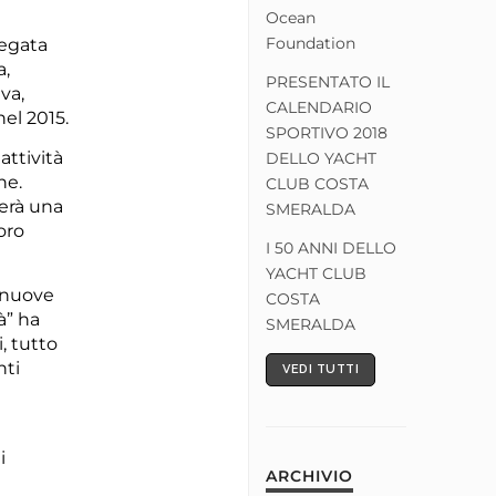
Ocean
Foundation
regata
a,
PRESENTATO IL
va,
CALENDARIO
el 2015.
SPORTIVO 2018
attività
DELLO YACHT
ne.
CLUB COSTA
zerà una
SMERALDA
oro
I 50 ANNI DELLO
YACHT CLUB
i nuove
COSTA
à” ha
SMERALDA
, tutto
nti
VEDI TUTTI
i
ARCHIVIO