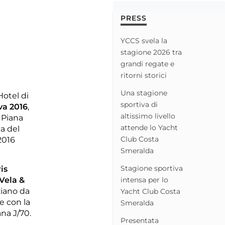
PRESS
YCCS svela la
stagione 2026 tra
grandi regate e
ritorni storici
Una stagione
Hotel di
sportiva di
va 2016
,
altissimo livello
 Piana
attende lo Yacht
a del
Club Costa
2016
Smeralda
Stagione sportiva
is
intensa per lo
Vela &
ziano da
Yacht Club Costa
e con la
Smeralda
ana J/70.
Presentata