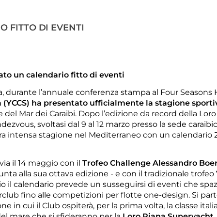
 FITTO DI EVENTI
to un calendario fitto di eventi
a, durante l’annuale conferenza stampa al Four Seasons 
 (YCCS) ha presentato ufficialmente la
stagione sporti
 del Mar dei Caraibi. Dopo l’edizione da record della Loro
vous, svoltasi dal 9 al 12 marzo presso la sede caraibic
altra intensa stagione nel Mediterraneo con un calendario 
via il 14 maggio con il
Trofeo Challenge Alessandro Boer
ta alla sua ottava edizione - e con il tradizionale trofeo
io il calendario prevede un susseguirsi di eventi che spa
lub fino alle competizioni per flotte one-design. Si part
e in cui il Club ospiterà, per la prima volta, la classe itali
del mare che si sfideranno per la
Loro Piana Superyacht