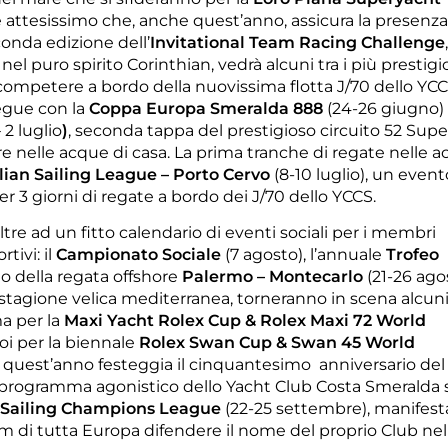
 attesissimo che, anche quest’anno, assicura la presenza
onda edizione dell’
Invitational Team Racing Challenge
nel puro spirito Corinthian, vedrà alcuni tra i più prestigi
competere a bordo della nuovissima flotta J/70 dello YCC
segue con la
Coppa Europa Smeralda 888
(24-26 giugno) e
 2 luglio
)
, seconda tappa del prestigioso circuito 52 Supe
re nelle acque di casa. La prima tranche di regate nelle a
alian Sailing League – Porto Cervo
(8-10 luglio), un even
per 3 giorni di regate a bordo dei J/70 dello YCCS.
ltre ad un fitto calendario di eventi sociali per i membri
tivi: il
Campionato Sociale
(7 agosto), l’annuale
Trofeo
io della regata offshore
Palermo – Montecarlo
(21-26 agos
stagione velica mediterranea, torneranno in scena alcuni
ma per la
Maxi Yacht Rolex Cup & Rolex Maxi 72 World
oi per la biennale
Rolex Swan Cup & Swan 45 World
e quest’anno festeggia il cinquantesimo anniversario del
l programma agonistico dello Yacht Club Costa Smeralda s
Sailing Champions League
(22-25 settembre), manifest
am di tutta Europa difendere il nome del proprio Club nel