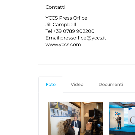
Contatti
YCCS Press Office
Jill Campbell
Tel +39 0789 902200
Email
pressoffice@yccs.it
www.yccs.com
Foto
Video
Documenti