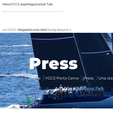
News
YCCS App
Magazine
Sail Talk
Lo YCCS
Regate
Scuola Vela
Young Azzurra
Press
Home
YCCS Porto Cervo
Press
Una sta