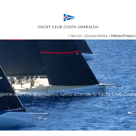
I Servizi
Sostenibilità
Meteo
Press
A
gione sportiva di altissimo livello attende lo Yacht Club Cos