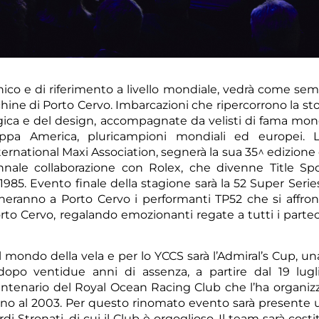
ico e di riferimento a livello mondiale, vedrà come se
hine di Porto Cervo. Imbarcazioni che ripercorrono la sto
gica e del design, accompagnate da velisti di fama mond
ppa America, pluricampioni mondiali ed europei. L’
nternational Maxi Association, segnerà la sua 35^ edizion
ennale collaborazione con Rolex, che divenne Title Sp
1985. Evento finale della stagione sarà la 52 Super Serie
rneranno a Porto Cervo i performanti TP52 che si affro
rto Cervo, regalando emozionanti regate a tutti i partec
 mondo della vela e per lo YCCS sarà l’Admiral’s Cup, un
 dopo ventidue anni di assenza, a partire dal 19 lugl
centenario del Royal Ocean Racing Club che l’ha organiz
fino al 2003. Per questo rinomato evento sarà presente
 Stronati, di cui il Club è orgoglioso. Il team sarà costi