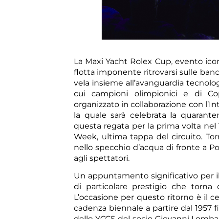
La Maxi Yacht Rolex Cup, evento icon
flotta imponente ritrovarsi sulle banc
vela insieme all’avanguardia tecnolo
cui campioni olimpionici e di Co
organizzato in collaborazione con l’I
la quale sarà celebrata la quarant
questa regata per la prima volta nel 
Week, ultima tappa del circuito. To
nello specchio d’acqua di fronte a Po
agli spettatori.
Un appuntamento significativo per il
di particolare prestigio che torna
L’occasione per questo ritorno è il 
cadenza biennale a partire dal 1957 
dello YCCS del socio Giovanni Lombardi