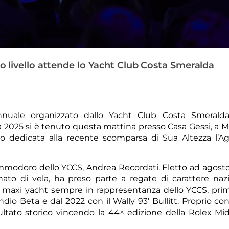
mo livello attende lo Yacht Club Costa Smeralda
nnuale organizzato dallo Yacht Club Costa Smeralda
 2025 si è tenuto questa mattina presso Casa Gessi, a Mi
do dedicata alla recente scomparsa di Sua Altezza l’A
ommodoro dello YCCS, Andrea Recordati. Eletto ad agosto 
o di vela, ha preso parte a regate di carattere naz
ito maxi yacht sempre in rappresentanza dello YCCS, prim
 Indio Beta e dal 2022 con il Wally 93' Bullitt. Proprio c
ltato storico vincendo la 44^ edizione della Rolex Mi