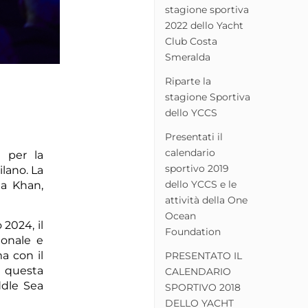
stagione sportiva
2022 dello Yacht
Club Costa
Smeralda
Riparte la
stagione Sportiva
dello YCCS
Presentati il
calendario
 per la
sportivo 2019
lano. La
dello YCCS e le
ga Khan,
attività della One
Ocean
2024, il
Foundation
ionale e
a con il
PRESENTATO IL
on questa
CALENDARIO
ddle Sea
SPORTIVO 2018
DELLO YACHT