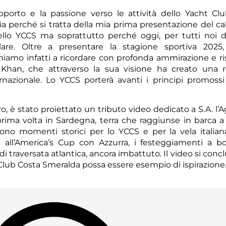
upporto e la passione verso le attività dello Yacht Cl
 perché si tratta della mia prima presentazione del ca
lo YCCS ma soprattutto perché oggi, per tutti noi d
re. Oltre a presentare la stagione sportiva 2025,
teniamo infatti a ricordare con profonda ammirazione e ri
 Khan, che attraverso la sua visione ha creato una r
ernazionale. Lo YCCS porterà avanti i principi promoss
, è stato proiettato un tributo video dedicato a S.A. l’
prima volta in Sardegna, terra che raggiunse in barca a 
ono momenti storici per lo YCCS e per la vela italia
na all’America’s Cup con Azzurra, i festeggiamenti a b
di traversata atlantica, ancora imbattuto. Il video si con
t Club Costa Smeralda possa essere esempio di ispirazione