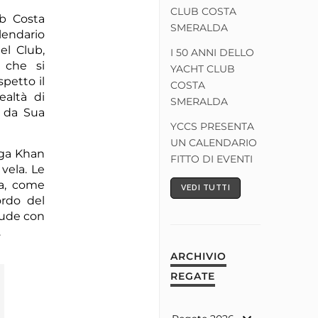
CLUB COSTA
ub Costa
SMERALDA
lendario
el Club,
I 50 ANNI DELLO
 che si
YACHT CLUB
spetto il
COSTA
ealtà di
SMERALDA
i da Sua
YCCS PRESENTA
UN CALENDARIO
Aga Khan
FITTO DI EVENTI
vela. Le
na, come
VEDI TUTTI
ordo del
clude con
.
ARCHIVIO
REGATE