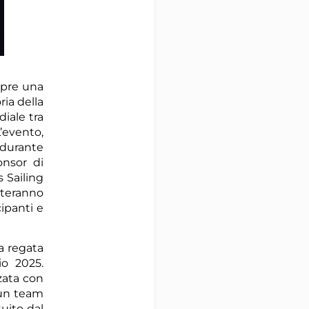
mpre una
ria della
iale tra
evento,
e durante
onsor di
s Sailing
nteranno
ipanti e
a regata
io 2025.
zata con
 un team
tuito dal