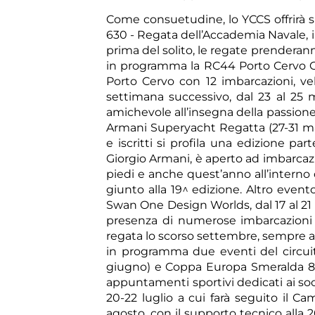
Come consuetudine, lo YCCS offrirà su
630 - Regata dell’Accademia Navale, i
prima del solito, le regate prenderanno
in programma la RC44 Porto Cervo Cup
Porto Cervo con 12 imbarcazioni, veli
settimana successivo, dal 23 al 25 ma
amichevole all’insegna della passione 
Armani Superyacht Regatta (27-31 magg
e iscritti si profila una edizione pa
Giorgio Armani, è aperto ad imbarcaz
piedi e anche quest’anno all’interno
giunto alla 19^ edizione. Altro event
Swan One Design Worlds, dal 17 al 21 
presenza di numerose imbarcazioni
regata lo scorso settembre, sempre a Po
in programma due eventi del circuito
giugno) e Coppa Europa Smeralda 88
appuntamenti sportivi dedicati ai soci
20-22 luglio a cui farà seguito il C
agosto, con il supporto tecnico alla