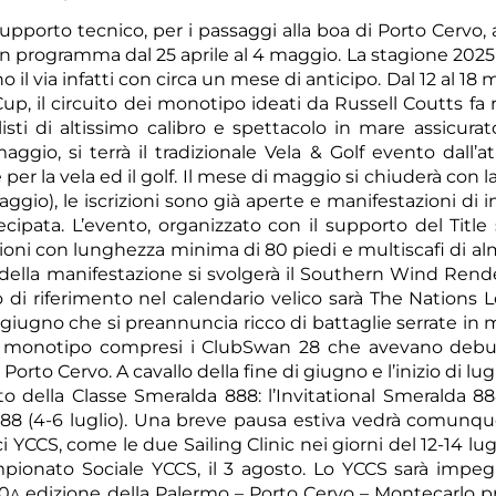
pporto tecnico, per i passaggi alla boa di Porto Cervo, 
n programma dal 25 aprile al 4 maggio. La stagione 2025 s
 il via infatti con circa un mese di anticipo. Dal 12 al 18
, il circuito dei monotipo ideati da Russell Coutts fa r
sti di altissimo calibro e spettacolo in mare assicurato.
ggio, si terrà il tradizionale Vela & Golf evento dall’a
per la vela ed il golf. Il mese di maggio si chiuderà con l
io), le iscrizioni sono già aperte e manifestazioni di i
rtecipata. L’evento, organizzato con il supporto del Titl
ioni con lunghezza minima di 80 piedi e multiscafi di a
 della manifestazione si svolgerà il Southern Wind Rend
o di riferimento nel calendario velico sarà The Nations 
giugno che si preannuncia ricco di battaglie serrate in m
 monotipo compresi i ClubSwan 28 che avevano debu
rto Cervo. A cavallo della fine di giugno e l’inizio di lug
 della Classe Smeralda 888: l’Invitational Smeralda 88
8 (4-6 luglio). Una breve pausa estiva vedrà comunqu
 YCCS, come le due Sailing Clinic nei giorni del 12-14 lug
ampionato Sociale YCCS, il 3 agosto. Lo YCCS sarà impe
 20^ edizione della Palermo – Porto Cervo – Montecarlo p