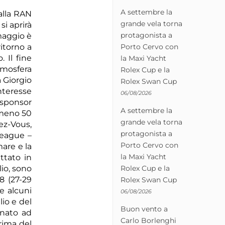
A settembre la
alla RAN
grande vela torna
i aprirà
protagonista a
 maggio è
Porto Cervo con
itorno a
 Il fine
la Maxi Yacht
tmosfera
Rolex Cup e la
a Giorgio
Rolex Swan Cup
nteresse
06/08/2026
e sponsor
A settembre la
lmeno 50
grande vela torna
ez-Vous,
protagonista a
League –
Porto Cervo con
are e la
la Maxi Yacht
ttato in
Rolex Cup e la
lio, sono
8 (27-29
Rolex Swan Cup
e alcuni
06/08/2026
lio e del
Buon vento a
gnato ad
Carlo Borlenghi
rima del