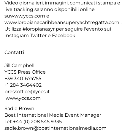
Video giornalieri, immagini, comunicati stampa e
live tracking saranno disponibili online
suwww.yccs.com e
www.loropianacaribbeansuperyachtregatta.com
.
Utilizza #loropianasyr per seguire l'evento sui
Instagram Twitter e Facebook.
Contatti
Jill Campbell
YCCS Press Office
+39 3401674755
+1 284 3464402
pressoffice@yccs.it
www.yccs.com
Sadie Brown
Boat International Media Event Manager
Tel: +44 (0) 208 545 9335
sadie.brown@boatinternationalmedia.com