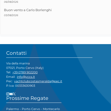
06/08/2026
Buon vento a Carlo Borlenghi
03/08/2026
Contatti
Via della marina
07021, Porto Cervo (Italy)
Tel:
+39 0789 902200
Email:
info@yccs.it
Pec:
yachtclubcostasmeralda@pec.it
P.Iva: 00333630903
Prossime Regate
Palermo - Porto Cervo - Montecarlo