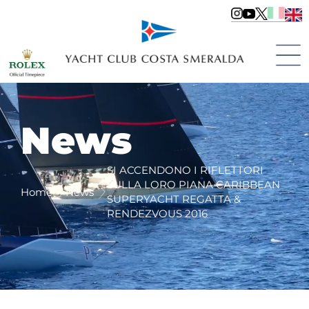
News
SI ACCENDONO I RIFLETTORI
SULLA LORO PIANA CARIBBEAN
Home
News
SUPERYACHT REGATTA &
RENDEZVOUS 2016