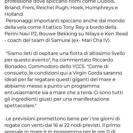
professione dove spiccano nomi come Dubois,
Briand, Frers, Reichel Pugh, Hoek, Humphreys e
Holland.
Personaggi importanti spiccano anche dal mondo
della vela come il tattico Tony Rey a bordo della
Perini Navi P2, Bouwe Bekking su Nilaya e Ken Read
- coach del team di Samurai (ex- Mari Cha IV).
"Siamo lieti di ospitare una flotta di altissimo livello
per questo evento", ha commentato Riccardo
Bonadeo, Commodoro dello YCCS. "Come di
consueto, le condizioni qui a Virgin Gorda saranno
ideali per far regatare questi giganti del mare e
abbiamo messo a punto un programma
entusiasmante sia a mare che a terra. Ci sono tutti
gli ingredienti giusti per una manifestazione
spettacolare."
Le previsioni promettono bene per i tre giorni di
regate con venti dai 16 ai 22 nodi previsti. Il primo
segnale in mare è in programma per le ore 11 di