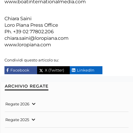
www.boatinternationalmedia.com
Chiara Saini
Loro Piana Press Office
Ph. +39 02 77802.206
chiara.saini@loropiana.com
www.loropiana.com
Condividi questo articolo su:
Facebook
X (Twitter)
LinkedIn
ARCHIVIO REGATE
Regate 2026
Regate 2025