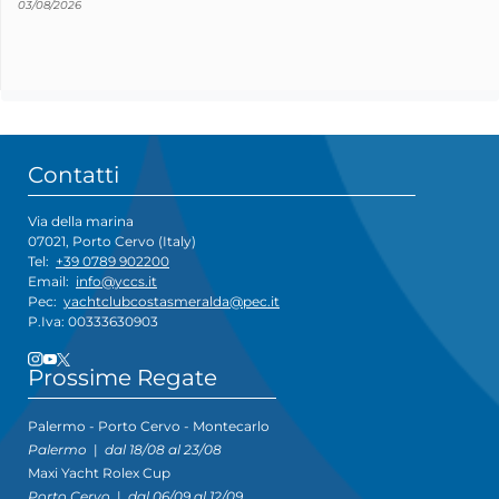
03/08/2026
Contatti
Via della marina
07021, Porto Cervo (Italy)
Tel:
+39 0789 902200
Email:
info@yccs.it
Pec:
yachtclubcostasmeralda@pec.it
P.Iva: 00333630903
Prossime Regate
Palermo - Porto Cervo - Montecarlo
Palermo
|
dal 18/08 al 23/08
Maxi Yacht Rolex Cup
Porto Cervo
|
dal 06/09 al 12/09