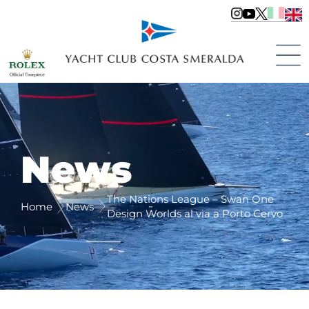
News
The Nations League – Swan One
Home
News
Design Worlds al via a Porto Cervo