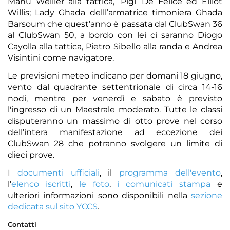
Manu Weiller alla tattica, ‘Pigi’ De Felice ed Elliot
Willis; Lady Ghada delll’armatrice timoniera Ghada
Barsoum che quest’anno è passata dal ClubSwan 36
al ClubSwan 50, a bordo con lei ci saranno Diogo
Cayolla alla tattica, Pietro Sibello alla randa e Andrea
Visintini come navigatore.
Le previsioni meteo indicano per domani 18 giugno,
vento dal quadrante settentrionale di circa 14-16
nodi, mentre per venerdì e sabato è previsto
l'ingresso di un Maestrale moderato. Tutte le classi
disputeranno un massimo di otto prove nel corso
dell’intera manifestazione ad eccezione dei
ClubSwan 28 che potranno svolgere un limite di
dieci prove.
I
documenti ufficiali
, il
programma dell'evento
,
l'
elenco iscritti
,
le foto
,
i comunicati stampa
e
ulteriori informazioni sono disponibili nella
sezione
dedicata sul sito YCCS
.
Contatti