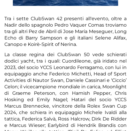
Tra i sette ClubSwan 42 presenti all'evento, oltre a
Nadir dello spagnolo Pedro Vaquer Comas troviamo
tra gli altri Pez de Abril di Jose María Meseguer, Long
Echo di Barry Sampson e gli italiani Selene Alifax,
Canopo e Koirè-Spirit of Nerina.
La classe regina dei ClubSwan 50 vede schierati
dodici yacht, tra i quali: Cuordileone, già iridato nel
2023, del socio YCCS Leonardo Ferragamo, con lui in
equipaggio anche Federico Michetti, Head of Sport
Activities di Nautor Swan, Daniele Cassinari e ‘Ciccio’
Celon; il vicecampione mondiale in carica, Moonlight
di Graeme Peterson, con Hamish Pepper, Chris
Hosking ed Emily Nagel; Hatari del socio YCCS
Marcus Brennecke, vincitore della Rolex Swan Cup
2024, che schiera in equipaggio Michele Ivaldi alla
tattica, Federica Salvà, Ross Halcrow, Dirk De Ridder
e Marcus Wieser; Earlybird di Hendrik Brandis con