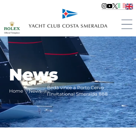
News
Bedà vince a Porto Cervo
Home
News
l’Invitational Smeralda 888