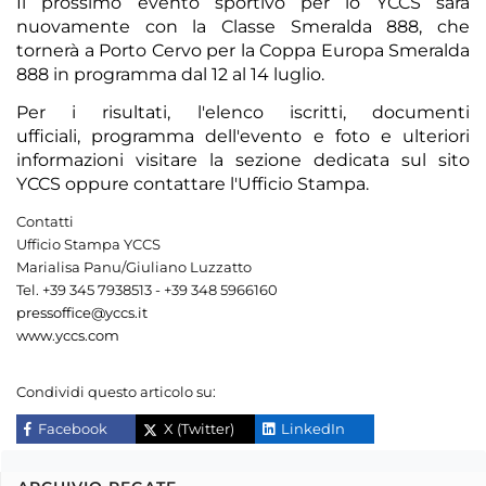
Il prossimo evento sportivo per lo YCCS sarà
nuovamente con la Classe Smeralda 888, che
tornerà a Porto Cervo per la Coppa Europa Smeralda
888 in programma dal 12 al 14 luglio.
Per i
risultati
, l'
elenco iscritti
,
documenti
ufficiali
,
programma dell'evento
e
foto
e ulteriori
informazioni visitare la
sezione dedicata sul sito
YCCS
oppure contattare l'
Ufficio Stampa
.
Contatti
Ufficio Stampa YCCS
Marialisa Panu/Giuliano Luzzatto
Tel. +39 345 7938513 - +39 348 5966160
pressoffice@yccs.it
www.yccs.com
Condividi questo articolo su:
Facebook
X (Twitter)
LinkedIn