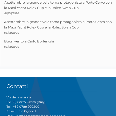
A settembre la grande vela torna protagonista a Porto Cervo con
la Maxi Yacht Rolex Cup e la Rolex Swan Cup
06/08/2026
A settembre la grande vela torna protagonista a Porto Cervo con
la Maxi Yacht Rolex Cup e la Rolex Swan Cup
06/08/2026
Buon vento a Carlo Borlenghi
03/08/2026
Contatti
Via della marina
07021, Porto Cervo (Italy)
Tel:
+39 0789 902200
Email:
info@yccs.it
Pec:
yachtclubcostasmeralda@pec.it