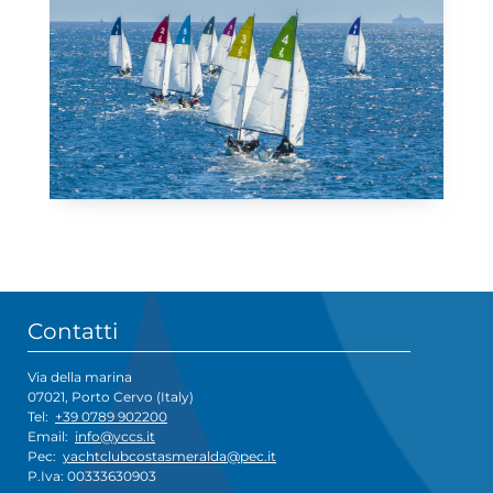
Contatti
Via della marina
07021, Porto Cervo (Italy)
Tel:
+39 0789 902200
Email:
info@yccs.it
Pec:
yachtclubcostasmeralda@pec.it
P.Iva: 00333630903