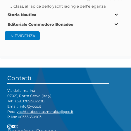
J Class, all'apice dello yacht racing e dell'eleganza
Storia Nautica
Editoriale Commodoro Bonadeo
IN EVIDENZA
Contatti
Via della marina
07021, Porto Cervo (Italy)
Tel:
+39 0789 902200
Email:
info@yccs.it
Pec:
yachtclubcostasmeralda@pec.it
P.Iva: 00333630903