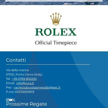
Contatti
Via della marina
07021, Porto Cervo (Italy)
Tel:
+39 0789 902200
Email:
info@yccs.it
Pec:
yachtclubcostasmeralda@pec.it
P.Iva: 00333630903
Prossime Regate