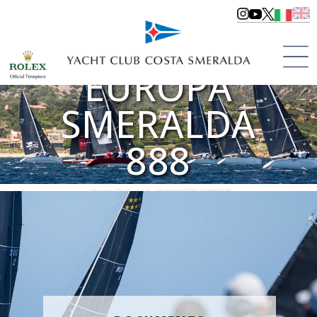
COPPA
EUROPA
SMERALDA
888
Porto Cervo | dal 04/07 al 06/07
>
Regattas
>
Regattas 2025