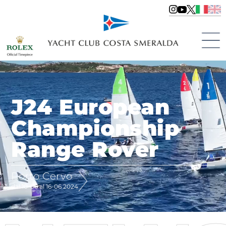
J24 European
Championship
Range Rover
Porto Cervo
dal 10-06 al 16-06 2024